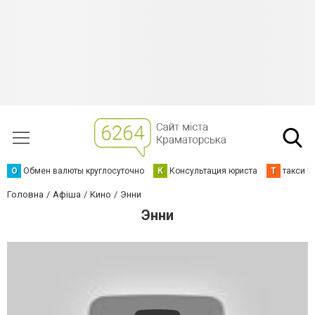
О
Обмен валюты круглосуточно
К
Консультация юриста
Т
такси К
Головна
Афіша
Кино
Энни
Энни