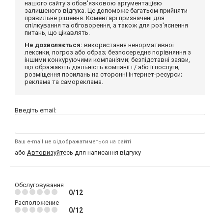
нашого сайту з обов'язковою аргументацією
залишеного відгука. Це допоможе багатьом прийняти
правильне рішення. Коментарі призначені для
спілкування та обговорення, а також для роз'яснення
питань, що цікавлять.
Не дозволяється:
використання ненормативної
лексики, погроз або образ; безпосереднє порівняння з
іншими конкуруючими компаніями; безпідставні заяви,
що ображають діяльність компанії і / або її послуги;
розміщення посилань на сторонні інтернет-ресурси;
реклама та самореклама.
Введіть email:
Ваш e-mail не відображатиметься на сайті
або
Авторизуйтесь
для написання відгуку
Обслуговування
0/12
Расположение
0/12