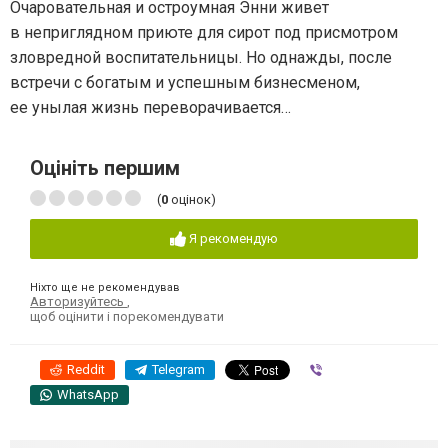
Очаровательная и остроумная Энни живет
в неприглядном приюте для сирот под присмотром
зловредной воспитательницы. Но однажды, после
встречи с богатым и успешным бизнесменом,
ее унылая жизнь переворачивается…
Оцініть першим
(
0
оцінок)
Я рекомендую
Ніхто ще не рекомендував
Авторизуйтесь
,
щоб оцінити і порекомендувати
Reddit
Telegram
Viber
WhatsApp