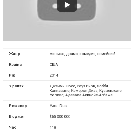
Жанр
мюзикл, драма, комедия, семейный
Країна
США
Рік
2014
У ролях
Джейми Фокс, Роуз Бирн, Бобби
Каннавале, Кэмерон Диаз, Куавенжане
Уоллис, Адевале Акинойе-Агбаже
Режисер
Уилл Глак
Бюджет
$65 000 000
Час
118