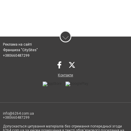
Реклама на сайті
Франшиза "CitySites"
+380660487299
Контакти
info@6264.com.ua
+380660487299
Допускається цитування матеріалів без отримання попередньої згоди
6264.com.ua за умови розміщення в тексті обов'язкового посилання на