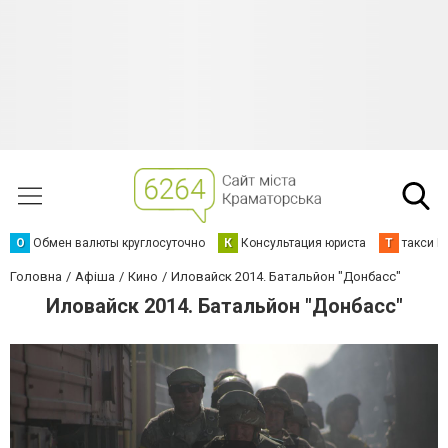
О
Обмен валюты круглосуточно
К
Консультация юриста
Т
такси К
Головна
Афіша
Кино
Иловайск 2014. Батальйон "Донбасс"
Иловайск 2014. Батальйон "Донбасс"