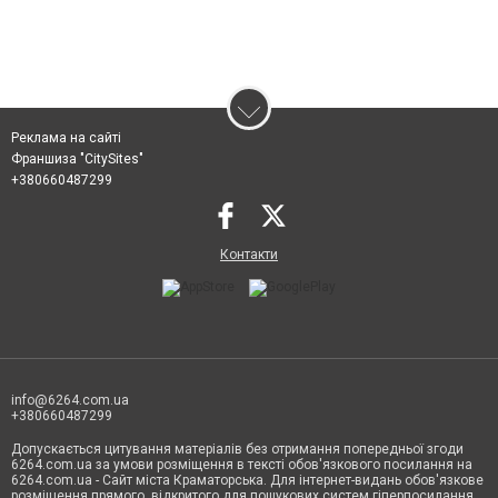
Реклама на сайті
Франшиза "CitySites"
+380660487299
Контакти
info@6264.com.ua
+380660487299
Допускається цитування матеріалів без отримання попередньої згоди
6264.com.ua за умови розміщення в тексті обов'язкового посилання на
6264.com.ua - Сайт міста Краматорська. Для інтернет-видань обов'язкове
розміщення прямого, відкритого для пошукових систем гіперпосилання