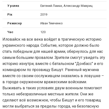
У ролях
Евгений Ламах, Александр Мавриц
Рік
2019
Режисер
Иван Тимченко
Час
120
Иловайск на все века войдет в трагическую историю
украинского народа. Событие, которое должно было
стать победным для нашей армии, обернулось для нас
самым большим провалом. Зрители смогут увидеть эту
историю изнутри, вместе с батальоном "Донбасс" и его
командиром по прозвищу Бишут. Раненый мужчина
вместе со своим сослуживцем оказались в ловушке –
в городе окруженном вражескими войсками.
Выживать в таких условиях двум военным помогают
только небезразличные местные жители. Они же
сделают всё возможное, чтобы Бишут и его товарищ
могли выбраться за пределы города, на безопасную