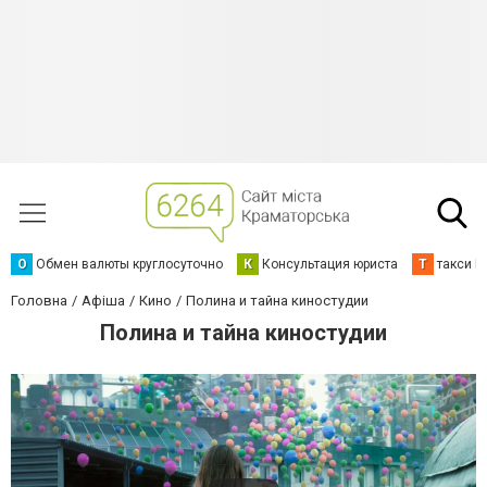
О
Обмен валюты круглосуточно
К
Консультация юриста
Т
такси К
Головна
Афіша
Кино
Полина и тайна киностудии
Полина и тайна киностудии