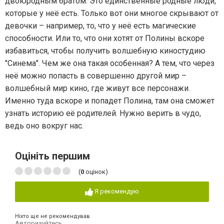
двоюродным братом. Это единственные родные люди,
которые у неё есть. Только вот они многое скрывают от
девочки – например, то, что у неё есть магические
способности. Или то, что они хотят от Полины вскоре
избавиться, чтобы получить волшебную киностудию
"Синема". Чем же она такая особенная? А тем, что через
неё можно попасть в совершенно другой мир –
волшебный мир кино, где живут все персонажи.
Именно туда вскоре и попадет Полина, там она сможет
узнать историю её родителей. Нужно верить в чудо,
ведь оно вокруг нас.
Оцініть першим
(
0
оцінок)
Я рекомендую
Ніхто ще не рекомендував
Авторизуйтесь
,