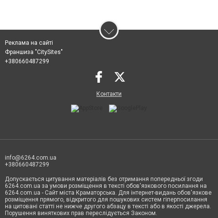
Реклама на сайті
Франшиза "CitySites"
+380660487299
Контакти
info@6264.com.ua
+380660487299
Допускається цитування матеріалів без отримання попередньої згоди
6264.com.ua за умови розміщення в тексті обов'язкового посилання на
6264.com.ua - Сайт міста Краматорська. Для інтернет-видань обов'язкове
розміщення прямого, відкритого для пошукових систем гіперпосилання
на цитовані статті не нижче другого абзацу в тексті або в якості джерела.
Порушення виняткових прав переслідується Законом.