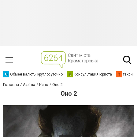
О
Обмен валюты круглосуточно
К
Консультация юриста
Т
такси К
Головна
Афіша
Кино
Оно 2
Оно 2