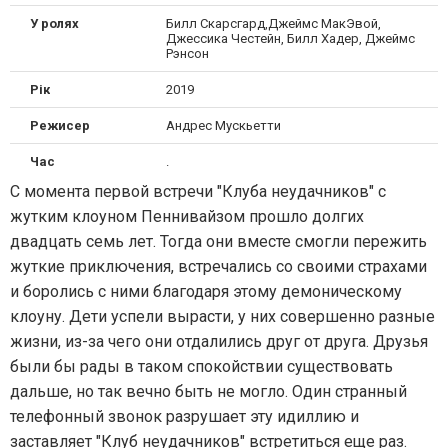
У ролях
Билл Скарсгард,Джеймс МакЭвой,
Джессика Честейн, Билл Хадер, Джеймс
Рэнсон
Рік
2019
Режисер
Андрес Мускьетти
Час
.
С момента первой встречи "Клуба неудачников" с
жутким клоуном Пеннивайзом прошло долгих
двадцать семь лет. Тогда они вместе смогли пережить
жуткие приключения, встречались со своими страхами
и боролись с ними благодаря этому демоническому
клоуну. Дети успели вырасти, у них совершенно разные
жизни, из-за чего они отдалились друг от друга. Друзья
были бы рады в таком спокойствии существовать
дальше, но так вечно быть не могло. Один странный
телефонный звонок разрушает эту идиллию и
заставляет "Клуб неудачников" встретиться еще раз.