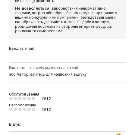
питань, що цікавлять.
Не дозволяється:
використання ненормативної
лексики, погроз або образ; безпосереднє порівняння з
іншими конкуруючими компаніями; безпідставні заяви,
що ображають діяльність компанії і / або її послуги;
розміщення посилань на сторонні інтернет-ресурси;
реклама та самореклама.
Введіть email:
Ваш e-mail не відображатиметься на сайті
або
Авторизуйтесь
для написання відгуку
Обслуговування
0/12
Расположение
0/12
Відгук: