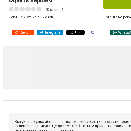
Оцініть першим
(
0
оцінок)
Ніхто ще не рек
Поки ще ніхто не оцінював
Reddit
Telegram
Viber
Whats
Відгук - це думка або оцінка людей, які бажають передати дос
залишеного відгука. Це допоможе багатьом прийняти правильне 
роз'яснення питань, що цікавлять.