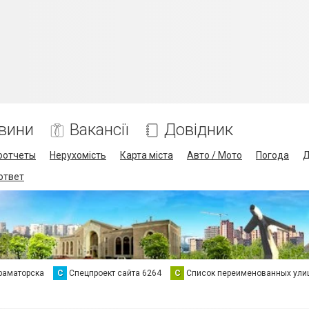
вини
Вакансії
Довідник
оотчеты
Нерухомість
Карта міста
Авто / Мото
Погода
Д
 ответ
раматорска
С
Спецпроект сайта 6264
С
Список переименованных ули