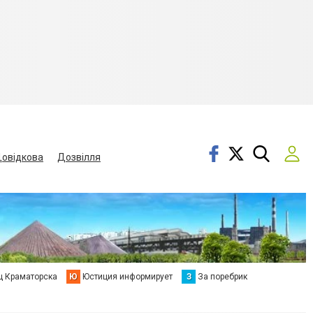
овідкова
Дозвілля
ц Краматорска
Ю
Юстиция информирует
З
За поребрик