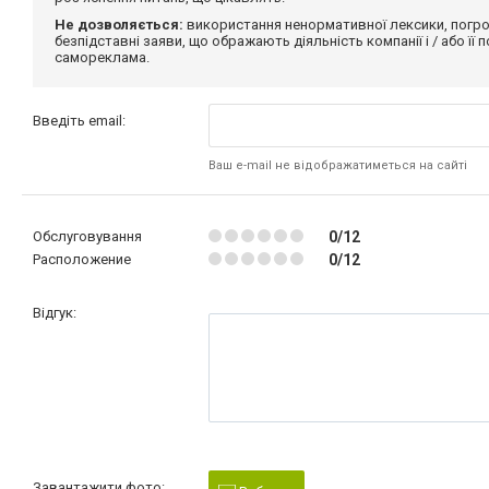
Не дозволяється:
використання ненормативної лексики, погро
безпідставні заяви, що ображають діяльність компанії і / або її
самореклама.
Введіть email:
Ваш e-mail не відображатиметься на сайті
Обслуговування
0/12
Расположение
0/12
Відгук:
Завантажити фото: