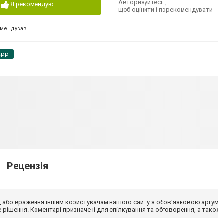
Авторизуйтесь
,
Я рекомендую
щоб оцінити і порекомендувати
омендував
App
Рецензія
від або враження іншим користувачам нашого сайту з обов'язковою аргу
рішення. Коментарі призначені для спілкування та обговорення, а тако