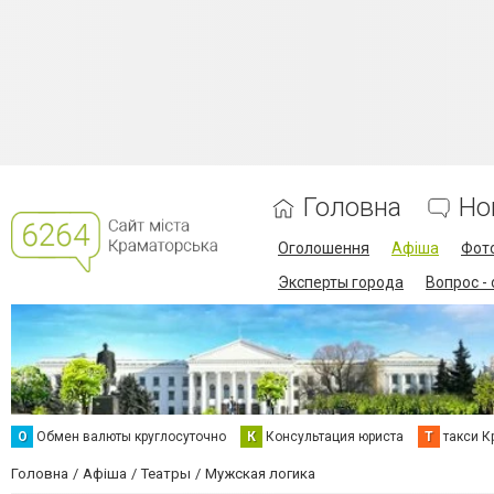
Головна
Но
Оголошення
Афіша
Фот
Эксперты города
Вопрос -
О
Обмен валюты круглосуточно
К
Консультация юриста
Т
такси К
Головна
Афіша
Театры
Мужская логика