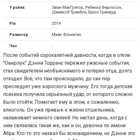
У ролях
Эван МакГрегор, Ребекка Фергюсон,
Джейкоб Трембле, Брюс Гринвуд
Рік
2019
Режисер
Майк Флэнеган
Час
.
После событий сорокалетней давности, когда в отеле
"Оверлук" Дэнни Торранс пережил ужасные события,
стал свидетелем необъяснимого и потерял отца, долго
отходил. Всё, что там происходило, до сих пор
преследует уже взрослого мужчину. Его тогда детская
психика получила серьёзный удар, от которого сложно
было отойти. Помогает ему в этом, к сожалению,
алкоголь. Он уже привык к жизни отшельника,
налаживает немного связей. Но настал день, когда с
ним связалась такая же, как и он, девочка по имени
Абра. Кто-то это назвал бы ясновидением, но Дэнни это