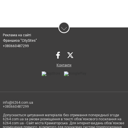
Реклама на сайті
Франшиза "CitySites"
+380660487299
Контакти
info@6264.com.ua
+380660487299
Допускається цитування матеріалів без отримання попередньої згоди
6264.com.ua за умови розміщення в тексті обов'язкового посилання на
6264.com.ua - Сайт міста Краматорська. Для інтернет-видань обов'язкове
розміщення прямого, відкритого для пошукових систем гіперпосилання