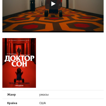
Жанр
ужасы
Країна
США