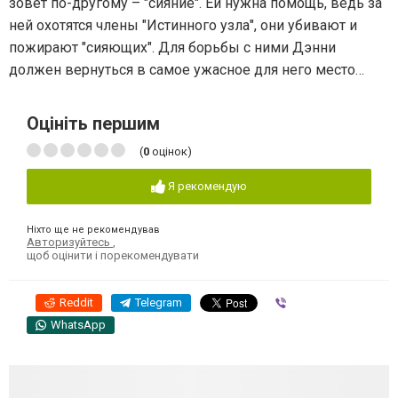
зовёт по-другому – "сияние". Ей нужна помощь, ведь за
ней охотятся члены "Истинного узла", они убивают и
пожирают "сияющих". Для борьбы с ними Дэнни
должен вернуться в самое ужасное для него место…
Оцініть першим
(
0
оцінок)
Я рекомендую
Ніхто ще не рекомендував
Авторизуйтесь
,
щоб оцінити і порекомендувати
Reddit
Telegram
Viber
WhatsApp