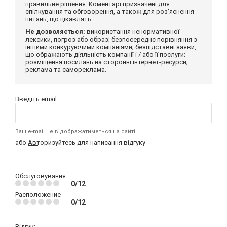
правильне рішення. Коментарі призначені для
спілкування та обговорення, а також для роз'яснення
питань, що цікавлять.
Не дозволяється:
використання ненормативної
лексики, погроз або образ; безпосереднє порівняння з
іншими конкуруючими компаніями; безпідставні заяви,
що ображають діяльність компанії і / або її послуги;
розміщення посилань на сторонні інтернет-ресурси;
реклама та самореклама.
Введіть email:
Ваш e-mail не відображатиметься на сайті
або
Авторизуйтесь
для написання відгуку
Обслуговування
0/12
Расположение
0/12
Відгук: