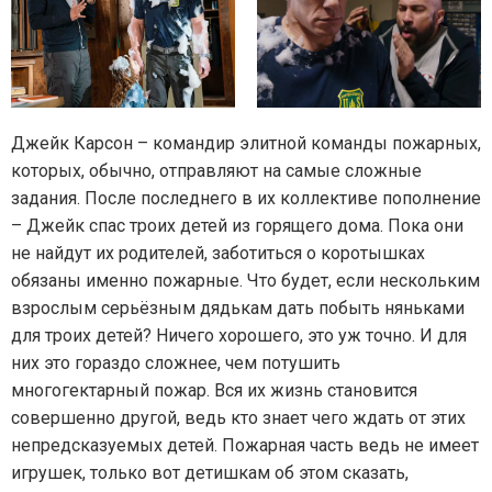
Джейк Карсон – командир элитной команды пожарных,
которых, обычно, отправляют на самые сложные
задания. После последнего в их коллективе пополнение
– Джейк спас троих детей из горящего дома. Пока они
не найдут их родителей, заботиться о коротышках
обязаны именно пожарные. Что будет, если нескольким
взрослым серьёзным дядькам дать побыть няньками
для троих детей? Ничего хорошего, это уж точно. И для
них это гораздо сложнее, чем потушить
многогектарный пожар. Вся их жизнь становится
совершенно другой, ведь кто знает чего ждать от этих
непредсказуемых детей. Пожарная часть ведь не имеет
игрушек, только вот детишкам об этом сказать,