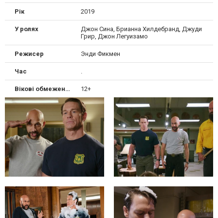
Рік
2019
У ролях
Джон Сина, Брианна Хилдебранд, Джуди
Грир, Джон Легуизамо
Режисер
Энди Фикмен
Час
.
Вікові обмеження
12+