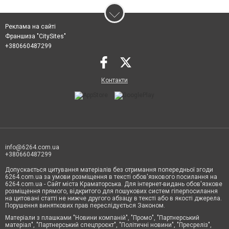
Реклама на сайті
Франшиза "CitySites"
+380660487299
Контакти
info@6264.com.ua
+380660487299
Допускається цитування матеріалів без отримання попередньої згоди
6264.com.ua за умови розміщення в тексті обов'язкового посилання на
6264.com.ua - Сайт міста Краматорська. Для інтернет-видань обов'язкове
розміщення прямого, відкритого для пошукових систем гіперпосилання
на цитовані статті не нижче другого абзацу в тексті або в якості джерела.
Порушення виняткових прав переслідується Законом.
Матеріали з плашками "Новини компаній", "Промо", "Партнерський
матеріал", "Партнерський спецпроєкт", "Політичні новини", "Пресреліз",