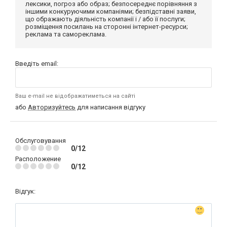
лексики, погроз або образ; безпосереднє порівняння з
іншими конкуруючими компаніями; безпідставні заяви,
що ображають діяльність компанії і / або її послуги;
розміщення посилань на сторонні інтернет-ресурси;
реклама та самореклама.
Введіть email:
Ваш e-mail не відображатиметься на сайті
або
Авторизуйтесь
для написання відгуку
Обслуговування
0/12
Расположение
0/12
Відгук: