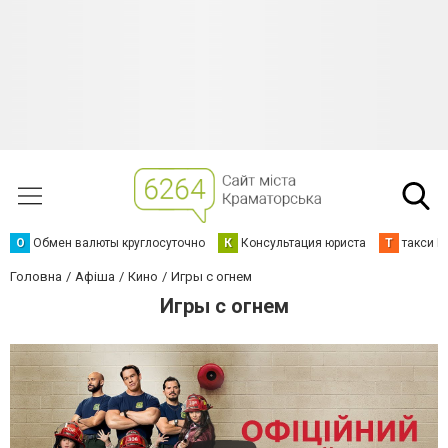
О
Обмен валюты круглосуточно
К
Консультация юриста
Т
такси К
Головна
Афіша
Кино
Игры с огнем
Игры с огнем