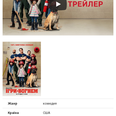
Жанр
комедия
Країна
США