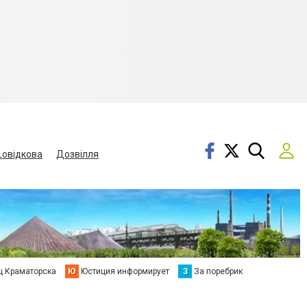
овідкова
Дозвілля
ц Краматорска
Ю
Юстиция информирует
З
За поребрик