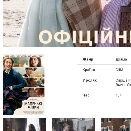
Жанр
драма
Країна
США
У ролях
Сирша Р
Эмма Уо
Час
134