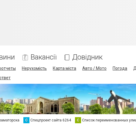
вини
Вакансії
Довідник
оотчеты
Нерухомість
Карта міста
Авто / Мото
Погода
Д
 ответ
раматорска
С
Спецпроект сайта 6264
С
Список переименованных ули