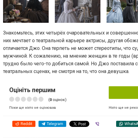
Знакомьтесь, этих четырёх очаровательных и совершенно
них мечтает о театральной карьере актрисы, другая обож
отличается Джо. Она терпеть не может стереотипы, что 
мужчиной. К сожалению, на мнение женщин в те годы (в
трудно было чего-то добиться самой. Но Джо поставила с
театральных сценах, не смотря на то, что она девушка.
Оцініть першим
(
0
оцінок)
Ніхто ще не рек
Поки ще ніхто не оцінював
Reddit
Telegram
Viber
Whats