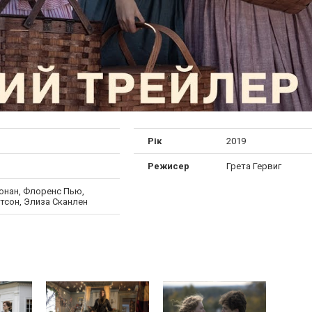
Рік
2019
Режисер
Грета Гервиг
онан, Флоренс Пью,
тсон, Элиза Сканлен