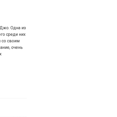
 Джо. Одна из
его среди них
м со своим
ание, очень
х