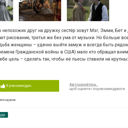
 непохожих друг на дружку сестёр зовут Мэг, Эмми, Бет и
ает рисование, третья же без ума от музыки. Но больше вс
судьба женщины – удачно выйти замуж и всегда быть рядо
ремена Гражданской войны в США) мало кто обращал вним
ебе цель – сделать так, чтобы её пьесы ставили на крупны
Авторизуйтесь
,
Я рекомендую
щоб оцінити і порекомендувати
омендував
App