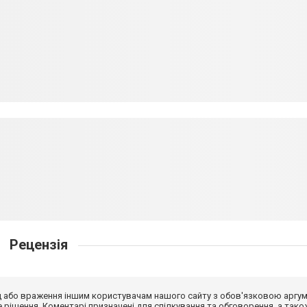
Рецензія
від або враження іншим користувачам нашого сайту з обов'язковою аргу
рішення. Коментарі призначені для спілкування та обговорення, а тако