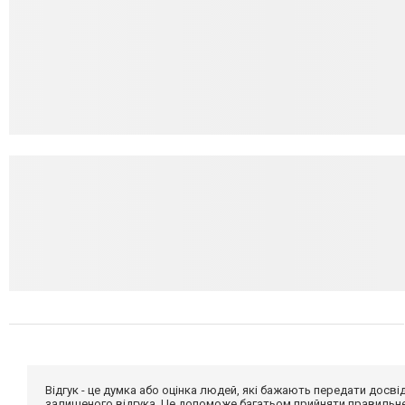
Відгук - це думка або оцінка людей, які бажають передати дос
залишеного відгука. Це допоможе багатьом прийняти правильне 