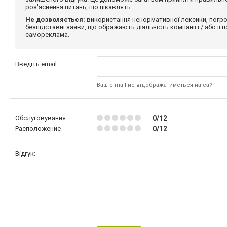
роз'яснення питань, що цікавлять.
Не дозволяється:
використання ненормативної лексики, погро
безпідставні заяви, що ображають діяльність компанії і / або її
самореклама.
Введіть email:
Ваш e-mail не відображатиметься на сайті
Обслуговування
0/12
Расположение
0/12
Відгук: