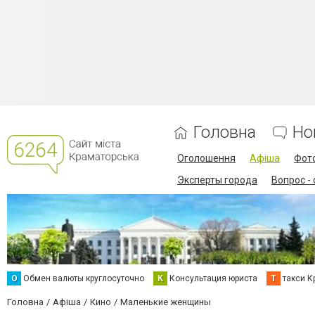
Головна
Но
Оголошення
Афіша
Фот
Эксперты города
Вопрос -
О
Обмен валюты круглосуточно
К
Консультация юриста
Т
такси К
Головна
Афіша
Кино
Маленькие женщины