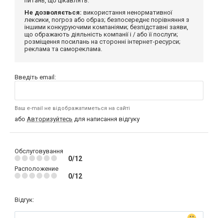
питань, що цікавлять.
Не дозволяється:
використання ненормативної
лексики, погроз або образ; безпосереднє порівняння з
іншими конкуруючими компаніями; безпідставні заяви,
що ображають діяльність компанії і / або її послуги;
розміщення посилань на сторонні інтернет-ресурси;
реклама та самореклама.
Введіть email:
Ваш e-mail не відображатиметься на сайті
або
Авторизуйтесь
для написання відгуку
Обслуговування
0/12
Расположение
0/12
Відгук: