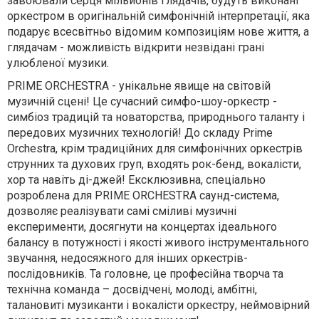
завоювали серця мільйонів глядачів, будуть виконані
оркестром в оригінальній симфонічній інтерпретації, яка
подарує всесвітньо відомим композиціям нове життя, а
глядачам - можливість відкрити незвідані грані
улюбленої музики.
PRIME ORCHESTRA - унікальне явище на світовій
музичній сцені! Це сучасний симфо-шоу-оркестр -
симбіоз традицій та новаторства, природнього таланту і
передових музичних технологій! До складу Prime
Orchestra, крім традиційних для симфонічних оркестрів
струнних та духових груп, входять рок-бенд, вокалісти,
хор та навіть ді-джей! Ексклюзивна, спеціально
розроблена для PRIME ORCHESTRA саунд-система,
дозволяє реалізувати самі сміливі музичні
експерименти, досягнути на концертах ідеального
балансу в потужності і якості живого інструментального
звучання, недосяжного для інших оркестрів-
послідовників. Та головне, це професійна творча та
технічна команда – досвідчені, молоді, амбітні,
талановиті музиканти і вокалісти оркестру, неймовірний