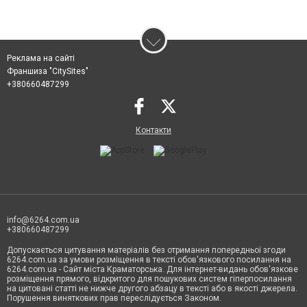
Реклама на сайті
Франшиза "CitySites"
+380660487299
Контакти
info@6264.com.ua
+380660487299
Допускається цитування матеріалів без отримання попередньої згоди
6264.com.ua за умови розміщення в тексті обов'язкового посилання на
6264.com.ua - Сайт міста Краматорська. Для інтернет-видань обов'язкове
розміщення прямого, відкритого для пошукових систем гіперпосилання
на цитовані статті не нижче другого абзацу в тексті або в якості джерела.
Порушення виняткових прав переслідується Законом.