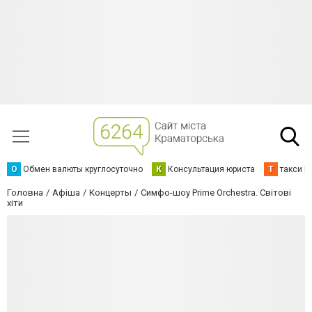
О
Обмен валюты круглосуточно
К
Консультация юриста
Т
такси К
Головна
Афіша
Концерты
Симфо-шоу Prime Orchestra. Світові
хіти