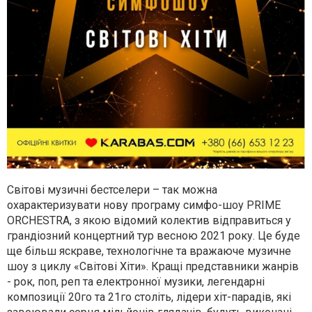
Світові музичні бестселери – так можна
охарактеризувати нову програму симфо-шоу PRIME
ORCHESTRA, з якою відомий колектив відправиться у
грандіозний концертний тур весною 2021 року. Це буде
ще більш яскраве, технологічне та вражаюче музичне
шоу з циклу «Світові Хіти». Кращі представники жанрів
- рок, поп, реп та електронної музики, легендарні
композиції 20го та 21го століть, лідери хіт-парадів, які