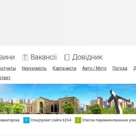
вини
Вакансії
Довідник
оотчеты
Нерухомість
Карта міста
Авто / Мото
Погода
Д
 ответ
раматорска
С
Спецпроект сайта 6264
С
Список переименованных ули