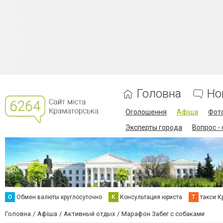
Головна
Но
Оголошення
Афіша
Фот
Эксперты города
Вопрос -
О
Обмен валюты круглосуточно
К
Консультация юриста
Т
такси К
Головна
Афіша
Активный отдых
Марафон Забег с собаками