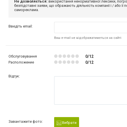
Не дозволяється:
використання ненормативної лексики, погро
безпідставні заяви, що ображають діяльність компанії і / або її
самореклама.
Введіть email:
Ваш e-mail не відображатиметься на сайті
Обслуговування
0/12
Расположение
0/12
Відгук:
Завантажити фото:
Вибрати