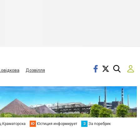
овідкова
Дозвілля
ц Краматорска
Ю
Юстиция информирует
З
За поребрик