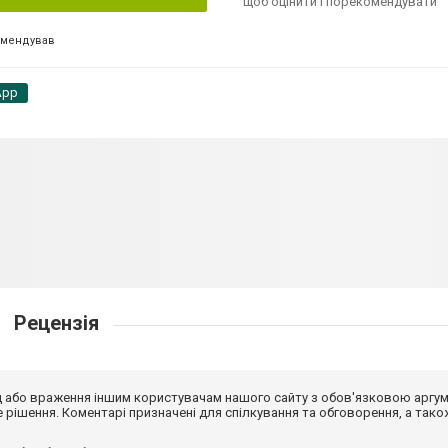
щоб оцінити і порекомендувати
омендував
App
Рецензія
від або враження іншим користувачам нашого сайту з обов'язковою аргу
рішення. Коментарі призначені для спілкування та обговорення, а тако