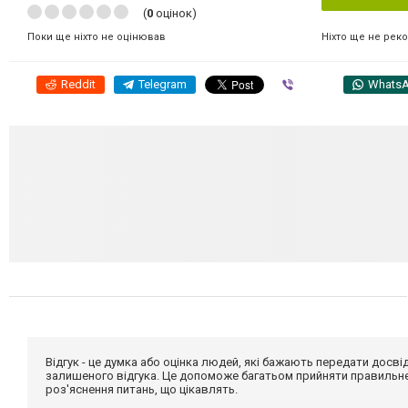
(
0
оцінок)
Ніхто ще не рек
Поки ще ніхто не оцінював
Reddit
Telegram
Viber
Whats
Відгук - це думка або оцінка людей, які бажають передати дос
залишеного відгука. Це допоможе багатьом прийняти правильне 
роз'яснення питань, що цікавлять.