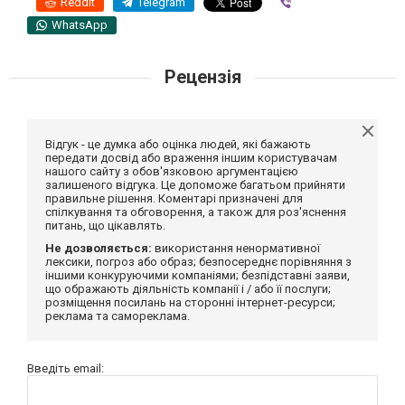
Reddit
Telegram
Viber
WhatsApp
Рецензія
Відгук - це думка або оцінка людей, які бажають
передати досвід або враження іншим користувачам
нашого сайту з обов'язковою аргументацією
залишеного відгука. Це допоможе багатьом прийняти
правильне рішення. Коментарі призначені для
спілкування та обговорення, а також для роз'яснення
питань, що цікавлять.
Не дозволяється:
використання ненормативної
лексики, погроз або образ; безпосереднє порівняння з
іншими конкуруючими компаніями; безпідставні заяви,
що ображають діяльність компанії і / або її послуги;
розміщення посилань на сторонні інтернет-ресурси;
реклама та самореклама.
Введіть email: