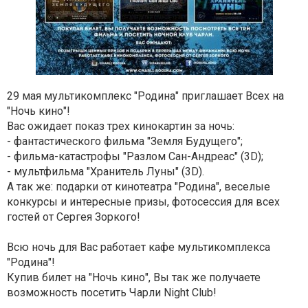
29 мая мультикомплекс "Родина" приглашает Всех на
"Ночь кино"!
Вас ожидает показ трех кинокартин за ночь:
- фантастического фильма "Земля Будущего";
- фильма-катастрофы "Разлом Сан-Андреас" (3D);
- мультфильма "Хранитель Луны" (3D).
А так же: подарки от кинотеатра "Родина", веселые
конкурсы и интересные призы, фотосессия для всех
гостей от Сергея Зоркого!
Всю ночь для Вас работает кафе мультикомплекса
"Родина"!
Купив билет на "Ночь кино", Вы так же получаете
возможность посетить Чарли Night Club!