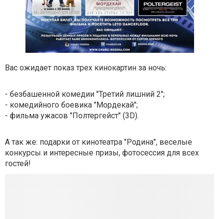
Вас ожидает показ трех кинокартин за ночь:
- безбашенной комедии "Третий лишний 2";
- комедийного боевика "Мордекай";
- фильма ужасов "Полтергейст" (3D).
А так же: подарки от кинотеатра "Родина", веселые
конкурсы и интересные призы, фотосессия для всех
гостей!