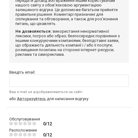
передати досвід або враження іншим користувачам
нашого сайту з обов'язковою аргументацією
залишеного відгука. Це допоможе багатьом прийняти
правильне рішення. Коментарі призначені для
спілкування та обговорення, а також для роз'яснення
питань, що цікавлять.
Не дозволяється:
використання ненормативної
лексики, погроз або образ; безпосереднє порівняння з
іншими конкуруючими компаніями; безпідставні заяви,
що ображають діяльність компанії і / або її послуги;
розміщення посилань на сторонні інтернет-ресурси;
реклама та самореклама.
Введіть email:
Ваш e-mail не відображатиметься на сайті
або
Авторизуйтесь
для написання відгуку
Обслуговування
0/12
Расположение
0/12