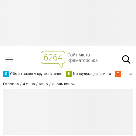
О
Обмен валюты круглосуточно
К
Консультация юриста
Т
такси К
Головна
Афіша
Кино
«Ночь кино»