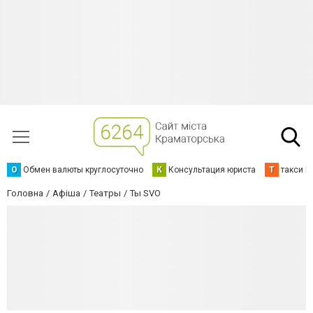
О
Обмен валюты круглосуточно
К
Консультация юриста
Т
такси К
Головна
Афіша
Театры
Ты SVO