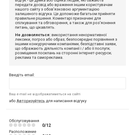
Відгук - це думка або оцінка людей, які бажають
передати досвід або враження іншим користувачам
нашого сайту з обов'язковою аргументацією
залишеного відгука. Це допоможе багатьом прийняти
правильне рішення. Коментарі призначені для
спілкування та обговорення, а також для роз'яснення
питань, що цікавлять.
Не дозволяється:
використання ненормативної
лексики, погроз або образ; безпосереднє порівняння з
іншими конкуруючими компаніями; безпідставні заяви,
що ображають діяльність компанії і / або її послуги;
розміщення посилань на сторонні інтернет-ресурси;
реклама та самореклама.
Введіть email:
Ваш e-mail не відображатиметься на сайті
або
Авторизуйтесь
для написання відгуку
Обслуговування
0/12
Расположение