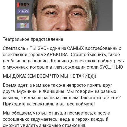
Театральное представление
Спектакль « ТЫ SVO» один из САМЫХ востребованных
спектаклей города ХАРЬКОВА. Стоит объяснить, такое
необычное название . Конечно ,в спектакле пойдёт речь
о мужчинах, которые в глазах женщин стали SVO…..ЧЬЮ
МЫ ДОКАЖЕМ ВСЕМ ЧТО МЫ НЕ ТАКИЕ))))
Время идет, а нам все так же непросто понять друг
друга. Мужчины и Женщины. Мы говорим на разных
языках, живем по разным законам. Так что же делать?
Приходите на спектакль и вы все поймете!
Мы обещаем, что вы от души посмеетесь, а после
хорошенько задумаетесь, ведь в героях каждый
сможет увидеть знакомые отражения.