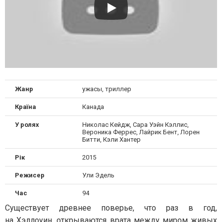
Жанр
ужасы, триллер
Країна
Канада
У ролях
Николас Кейдж, Сара Уэйн Кэллис,
Вероника Феррес, Лайрик Бент, Лорен
Битти, Кэли Хантер
Рік
2015
Режисер
Ули Эдель
Час
94
Существует древнее поверье, что раз в год,
на Хэллоуин, открываются врата между миром живых