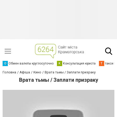
О
Обмен валюты круглосуточно
К
Консультация юриста
Т
такси К
Головна
Афіша
Кино
Врата тьмы / Заплати призраку
Врата тьмы / Заплати призраку