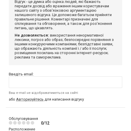
Відгук - це думка або оцінка людей, які бажають
передати досвід або враження іншим користувачам
нашого сайту з обов'язковою аргументацією
залишеного відгука. Це допоможе багатьом прийняти
правильне рішення. Коментарі призначені для
спілкування та обговорення, а також для роз'яснення
питань, що цікавлять.
Не дозволяється:
використання ненормативної
лексики, погроз або образ; безпосереднє порівняння з
іншими конкуруючими компаніями; безпідставні заяви,
що ображають діяльність компанії і / або її послуги;
розміщення посилань на сторонні інтернет-ресурси;
реклама та самореклама.
Введіть email:
Ваш e-mail не відображатиметься на сайті
або
Авторизуйтесь
для написання відгуку
Обслуговування
0/12
Расположение