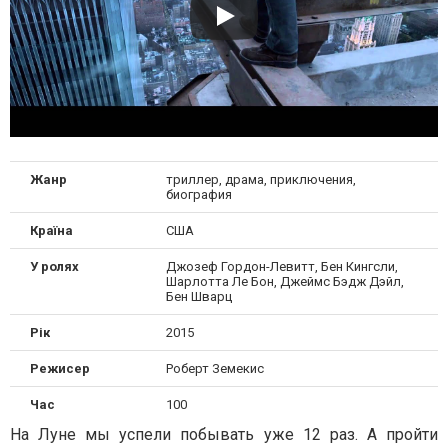
Жанр
триллер, драма, приключения,
биография
Країна
США
У ролях
Джозеф Гордон-Левитт, Бен Кингсли,
Шарлотта Ле Бон, Джеймс Бэдж Дэйл,
Бен Шварц
Рік
2015
Режисер
Роберт Земекис
Час
100
На Луне мы успели побывать уже 12 раз. А пройти