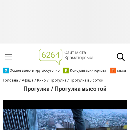
О
Обмен валюты круглосуточно
К
Консультация юриста
Т
такси К
Головна
Афіша
Кино
Прогулка / Прогулка высотой
Прогулка / Прогулка высотой