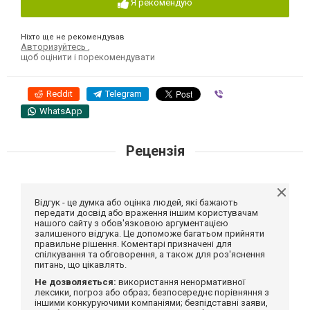
Я рекомендую
Ніхто ще не рекомендував
Авторизуйтесь
,
щоб оцінити і порекомендувати
Reddit
Telegram
Viber
WhatsApp
Рецензія
Відгук - це думка або оцінка людей, які бажають
передати досвід або враження іншим користувачам
нашого сайту з обов'язковою аргументацією
залишеного відгука. Це допоможе багатьом прийняти
правильне рішення. Коментарі призначені для
спілкування та обговорення, а також для роз'яснення
питань, що цікавлять.
Не дозволяється:
використання ненормативної
лексики, погроз або образ; безпосереднє порівняння з
іншими конкуруючими компаніями; безпідставні заяви,