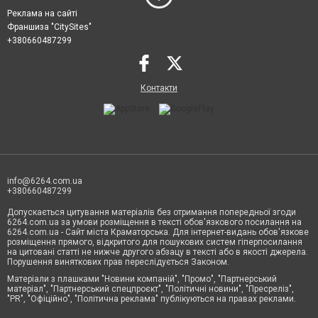
Реклама на сайті
Франшиза "CitySites"
+380660487299
Контакти
info@6264.com.ua
+380660487299
Допускається цитування матеріалів без отримання попередньої згоди
6264.com.ua за умови розміщення в тексті обов'язкового посилання на
6264.com.ua - Сайт міста Краматорська. Для інтернет-видань обов'язкове
розміщення прямого, відкритого для пошукових систем гіперпосилання
на цитовані статті не нижче другого абзацу в тексті або в якості джерела.
Порушення виняткових прав переслідується Законом.
Матеріали з плашками "Новини компаній", "Промо", "Партнерський
матеріал", "Партнерський спецпроєкт", "Політичні новини", "Пресреліз",
"PR", "Офіційно", "Політична реклама" публікуються на правах реклами.