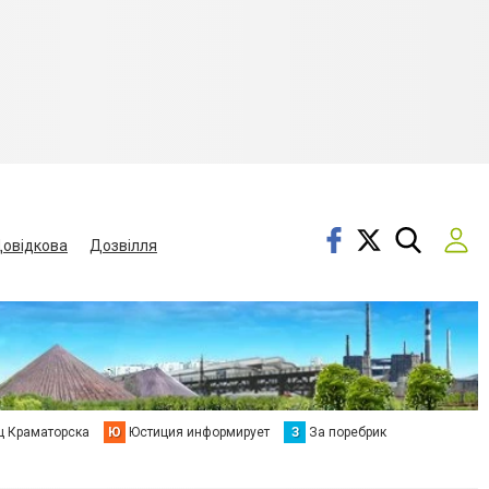
овідкова
Дозвілля
ц Краматорска
Ю
Юстиция информирует
З
За поребрик