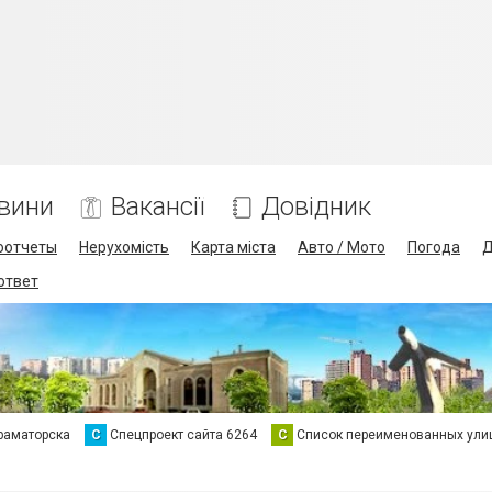
вини
Вакансії
Довідник
оотчеты
Нерухомість
Карта міста
Авто / Мото
Погода
Д
 ответ
раматорска
С
Спецпроект сайта 6264
С
Список переименованных ули