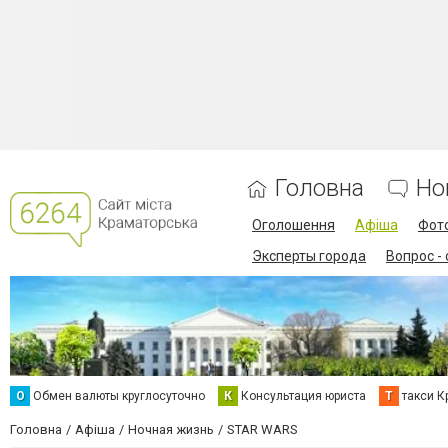
Головна
Но
Оголошення
Афіша
Фот
Эксперты города
Вопрос -
О
Обмен валюты круглосуточно
К
Консультация юриста
Т
такси К
Головна
Афіша
Ночная жизнь
STAR WARS