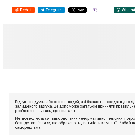
Reddit
Telegram
Viber
Whats
Відгук - це думка або оцінка людей, які бажають передати дос
залишеного відгука. Це допоможе багатьом прийняти правильне 
роз'яснення питань, що цікавлять.
Не дозволяється:
використання ненормативної лексики, погро
безпідставні заяви, що ображають діяльність компанії і / або її
самореклама.