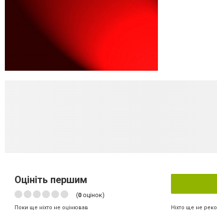
Оцініть першим
(
0
оцінок)
Ніхто ще не рек
Поки ще ніхто не оцінював