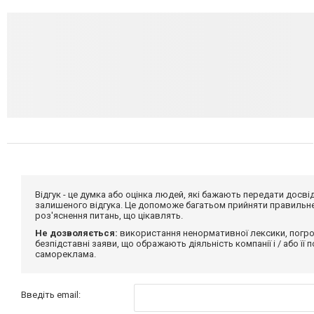
Відгук - це думка або оцінка людей, які бажають передати дос
залишеного відгука. Це допоможе багатьом прийняти правильне 
роз'яснення питань, що цікавлять.
Не дозволяється:
використання ненормативної лексики, погро
безпідставні заяви, що ображають діяльність компанії і / або її
самореклама.
Введіть email: