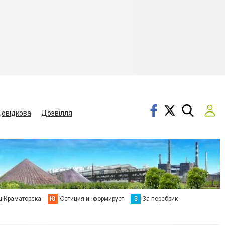
овідкова
Дозвілля
ц Краматорска
Ю
Юстиция информирует
З
За поребрик