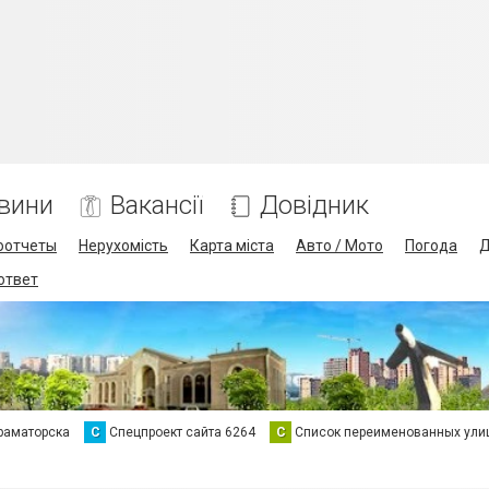
вини
Вакансії
Довідник
оотчеты
Нерухомість
Карта міста
Авто / Мото
Погода
Д
 ответ
раматорска
С
Спецпроект сайта 6264
С
Список переименованных ули