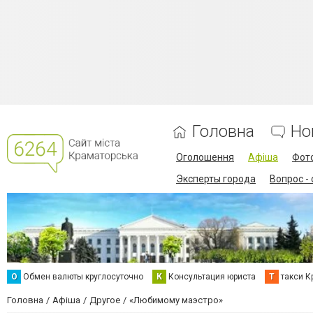
Головна
Но
Оголошення
Афіша
Фот
Эксперты города
Вопрос -
О
Обмен валюты круглосуточно
К
Консультация юриста
Т
такси К
Головна
Афіша
Другое
«Любимому маэстро»