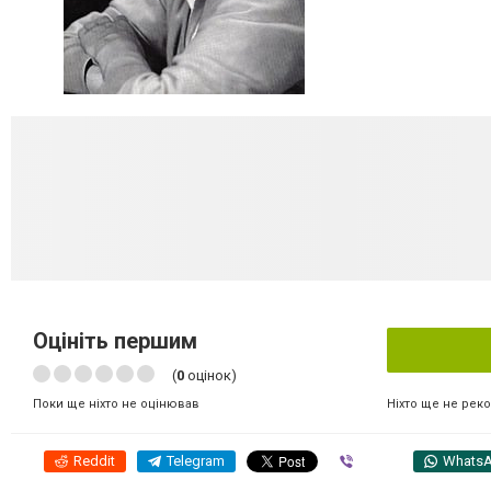
Оцініть першим
(
0
оцінок)
Ніхто ще не рек
Поки ще ніхто не оцінював
Reddit
Telegram
Viber
Whats