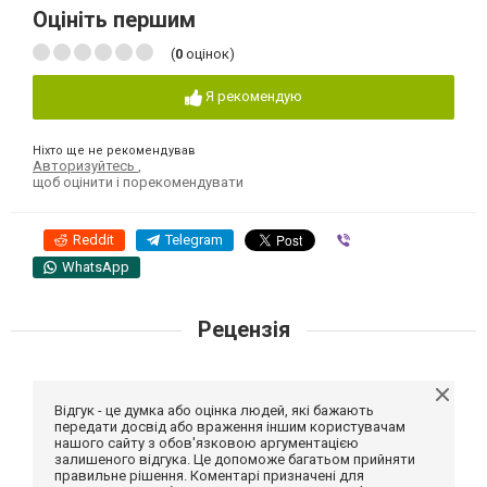
Оцініть першим
(
0
оцінок)
Я рекомендую
Ніхто ще не рекомендував
Авторизуйтесь
,
щоб оцінити і порекомендувати
Reddit
Telegram
Viber
WhatsApp
Рецензія
Відгук - це думка або оцінка людей, які бажають
передати досвід або враження іншим користувачам
нашого сайту з обов'язковою аргументацією
залишеного відгука. Це допоможе багатьом прийняти
правильне рішення. Коментарі призначені для