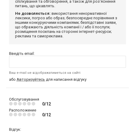
спілкування та обговорення, а також для роз'яснення
питань, що цікавлять.
Не дозволяється:
використання ненормативної
лексики, погроз або образ; безпосереднє порівняння з
іншими конкуруючими компаніями; безпідставні заяви,
що ображають діяльність компанії і / або її послуги;
розміщення посилань на сторонні інтернет-ресурси;
реклама та самореклама.
Введіть email:
Ваш e-mail не відображатиметься на сайті
або
Авторизуйтесь
для написання відгуку
Обслуговування
0/12
Расположение
0/12
Відгук: