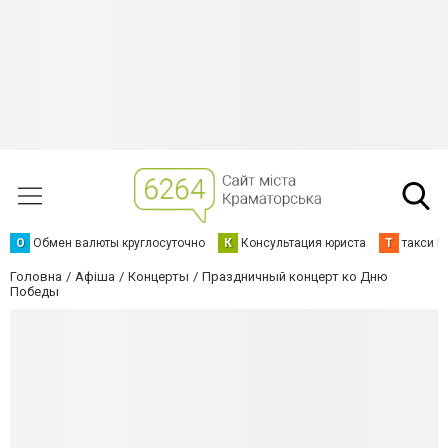
О
Обмен валюты круглосуточно
К
Консультация юриста
Т
такси К
Головна
Афіша
Концерты
Праздничный концерт ко Дню
Победы