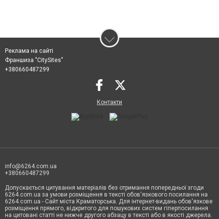
Реклама на сайті
Франшиза "CitySites"
+380660487299
Контакти
info@6264.com.ua
+380660487299
Допускається цитування матеріалів без отримання попередньої згоди
6264.com.ua за умови розміщення в тексті обов'язкового посилання на
6264.com.ua - Сайт міста Краматорська. Для інтернет-видань обов'язкове
розміщення прямого, відкритого для пошукових систем гіперпосилання
на цитовані статті не нижче другого абзацу в тексті або в якості джерела.