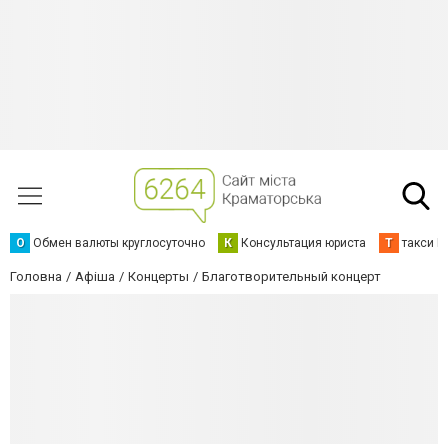
О
Обмен валюты круглосуточно
К
Консультация юриста
Т
такси К
Головна
Афіша
Концерты
Благотворительный концерт