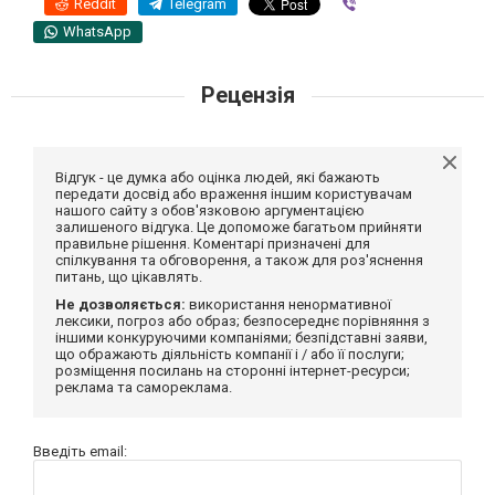
Reddit
Telegram
Viber
WhatsApp
Рецензія
Відгук - це думка або оцінка людей, які бажають
передати досвід або враження іншим користувачам
нашого сайту з обов'язковою аргументацією
залишеного відгука. Це допоможе багатьом прийняти
правильне рішення. Коментарі призначені для
спілкування та обговорення, а також для роз'яснення
питань, що цікавлять.
Не дозволяється:
використання ненормативної
лексики, погроз або образ; безпосереднє порівняння з
іншими конкуруючими компаніями; безпідставні заяви,
що ображають діяльність компанії і / або її послуги;
розміщення посилань на сторонні інтернет-ресурси;
реклама та самореклама.
Введіть email: