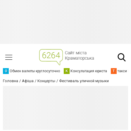
О
Обмен валюты круглосуточно
К
Консультация юриста
Т
такси К
Головна
Афіша
Концерты
Фестиваль уличной музыки