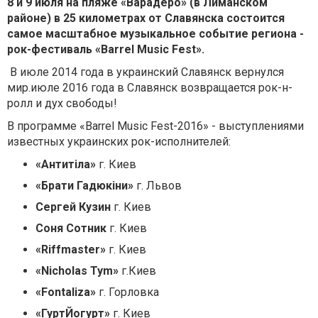
8 и 9 июля на пляже «Варадеро» (в Лиманском
районе) в 25 километрах от Славянска состоится
самое масштабное музыкальное событие региона -
рок-фестиваль
«Barrel Music Fest».
В июле 2014 года в украинский Славянск вернулся
мир.июле 2016 года в Славянск возвращается рок-н-
ролл и дух свободы!
В программе «Barrel Music Fest-2016» - выступлениями
известных украинских рок-исполнителей:
«Антитіла»
г. Киев
«Брати Гадюкіни»
г. Львов
Сергей Кузин
г. Киев
Соня Сотник
г. Киев
«Riffmaster»
г. Киев
«Nicholas Tym»
г.Киев
«Fontaliza»
г. Горловка
«ГуртЙогурт»
г. Киев