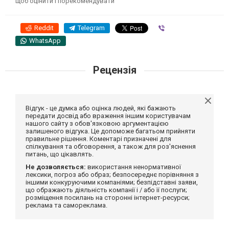
щоб оцінити і порекомендувати
Reddit
Telegram
Viber
WhatsApp
Рецензія
Відгук - це думка або оцінка людей, які бажають
передати досвід або враження іншим користувачам
нашого сайту з обов'язковою аргументацією
залишеного відгука. Це допоможе багатьом прийняти
правильне рішення. Коментарі призначені для
спілкування та обговорення, а також для роз'яснення
питань, що цікавлять.
Не дозволяється:
використання ненормативної
лексики, погроз або образ; безпосереднє порівняння з
іншими конкуруючими компаніями; безпідставні заяви,
що ображають діяльність компанії і / або її послуги;
розміщення посилань на сторонні інтернет-ресурси;
реклама та самореклама.