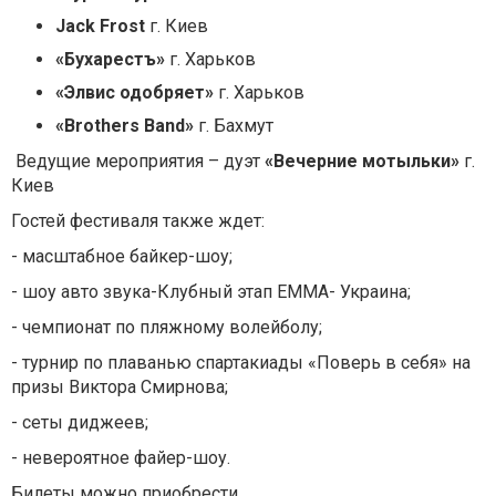
Jack Frost
г. Киев
«Бухарестъ»
г. Харьков
«Элвис одобряет»
г. Харьков
«Brothers Band»
г. Бахмут
Ведущие мероприятия – дуэт
«Вечерние мотыльки»
г.
Киев
Гостей фестиваля также ждет:
- масштабное байкер-шоу;
- шоу авто звука-Клубный этап EMMA- Украина;
- чемпионат по пляжному волейболу;
- турнир по плаванью спартакиады «Поверь в себя» на
призы Виктора Смирнова;
- сеты диджеев;
- невероятное файер-шоу.
Билеты можно приобрести