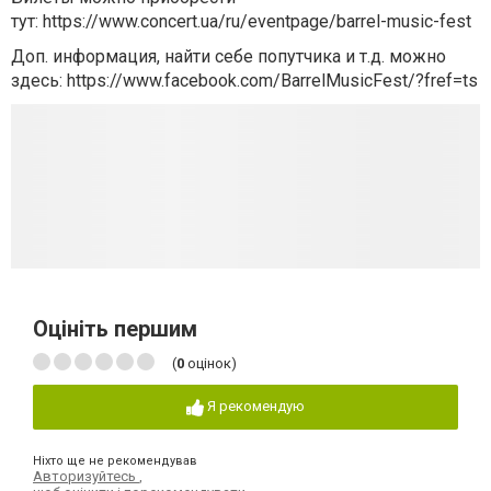
тут: https://www.concert.ua/ru/eventpage/barrel-music-fest
Доп. информация, найти себе попутчика и т.д. можно
здесь: https://www.facebook.com/BarrelMusicFest/?fref=ts
Оцініть першим
(
0
оцінок)
Я рекомендую
Ніхто ще не рекомендував
Авторизуйтесь
,