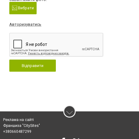
Вибрати
Авторизуватись
Відправити
Реклама на сайті
Франшиза "CitySites"
+380660487299