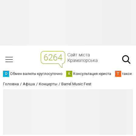
О
Обмен валюты круглосуточно
К
Консультация юриста
Т
такси К
Головна
Афіша
Концерты
Barrel Music Fest