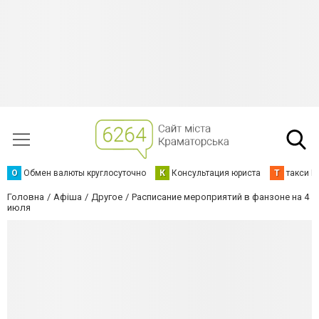
О
Обмен валюты круглосуточно
К
Консультация юриста
Т
такси К
Головна
Афіша
Другое
Расписание мероприятий в фанзоне на 4
июля