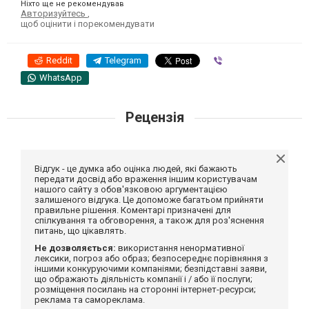
Ніхто ще не рекомендував
Авторизуйтесь
,
щоб оцінити і порекомендувати
Reddit
Telegram
Viber
WhatsApp
Рецензія
Відгук - це думка або оцінка людей, які бажають
передати досвід або враження іншим користувачам
нашого сайту з обов'язковою аргументацією
залишеного відгука. Це допоможе багатьом прийняти
правильне рішення. Коментарі призначені для
спілкування та обговорення, а також для роз'яснення
питань, що цікавлять.
Не дозволяється:
використання ненормативної
лексики, погроз або образ; безпосереднє порівняння з
іншими конкуруючими компаніями; безпідставні заяви,
що ображають діяльність компанії і / або її послуги;
розміщення посилань на сторонні інтернет-ресурси;
реклама та самореклама.