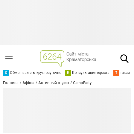
О
Обмен валюты круглосуточно
К
Консультация юриста
Т
такси К
Головна
Афіша
Активный отдых
CampParty