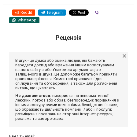
Reddit
Telegram
Viber
WhatsApp
Рецензія
Відгук - це думка або оцінка людей, які бажають
передати досвід або враження іншим користувачам
нашого сайту з обов'язковою аргументацією
залишеного відгука. Це допоможе багатьом прийняти
правильне рішення. Коментарі призначені для
спілкування та обговорення, а також для роз'яснення
питань, що цікавлять.
Не дозволяється:
використання ненормативної
лексики, погроз або образ; безпосереднє порівняння з
іншими конкуруючими компаніями; безпідставні заяви,
що ображають діяльність компанії і / або її послуги;
розміщення посилань на сторонні інтернет-ресурси;
реклама та самореклама.
Введіть email: