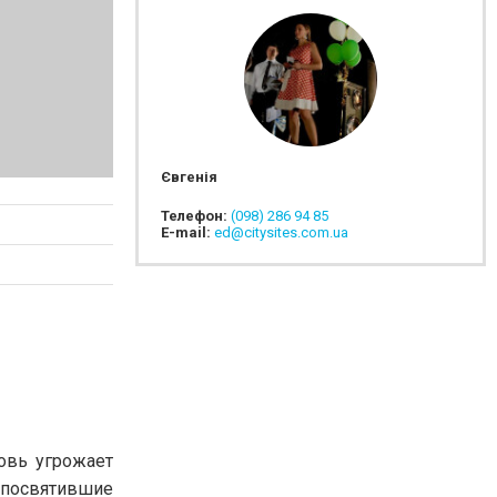
Євгенія
Телефон:
(098) 286 94 85
E-mail:
ed@citysites.com.ua
овь угрожает
 посвятившие