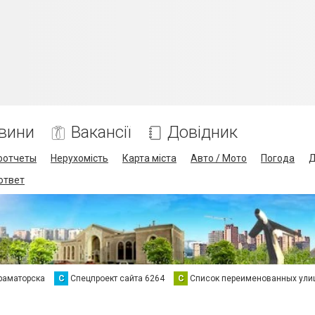
вини
Вакансії
Довідник
оотчеты
Нерухомість
Карта міста
Авто / Мото
Погода
Д
 ответ
раматорска
С
Спецпроект сайта 6264
С
Список переименованных ули