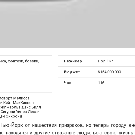
ка, фэнтези, боевик,
Режисер
Пол Фиг
Бюджет
$154 000 000
Час
116
мсворт Мелисса
и Кейт МакКиннон
 Уиг Чарльз Дэнс Билл
Сигурни Уивер Лесли
эн Эйкройд
 Нью-Йорк от нашествия призраков, но теперь городу вн
, но находятся и другие отважные люди, всю свою жизнь