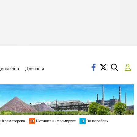
овідкова
Дозвілля
ц Краматорска
Ю
Юстиция информирует
З
За поребрик