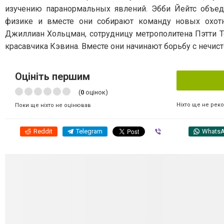
изучению паранормальных явлений. Эбби Йейтс объед
физике и вместе они собирают команду новых охот
Джиллиан Хольцман, сотрудницу метрополитена Пэтти Т
красавчика Кэвина. Вместе они начинают борьбу с нечис
Оцініть першим
(
0
оцінок)
Ніхто ще не рек
Поки ще ніхто не оцінював
Reddit
Telegram
Viber
Whats