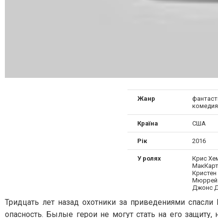
Жанр
фантасти
комедия
Країна
США
Рік
2016
У ролях
Крис Хе
МакКарт
Кристен
Мюррей 
Джонс Д
Тридцать лет назад охотники за приведениями спасли
опасность. Былые герои не могут стать на его защиту