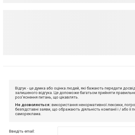
Відгук - це думка або оцінка людей, які бажають передати дос
залишеного відгука. Це допоможе багатьом прийняти правильне 
роз'яснення питань, що цікавлять.
Не дозволяється:
використання ненормативної лексики, погро
безпідставні заяви, що ображають діяльність компанії і / або її
самореклама.
Введіть email: