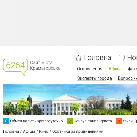
Головна
Но
Оголошення
Афіша
Фот
Эксперты города
Вопрос -
О
Обмен валюты круглосуточно
К
Консультация юриста
Т
такси К
Головна
Афіша
Кино
Охотники за привидениями