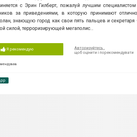
иняется с Эрин Гилберт, пожалуй лучшим специалистом
ников за приведениями, в которую принимают отличн
олан, знающую город как свои пять пальцев и секретаря
той силой, терроризирующей мегаполис…
Авторизуйтесь
,
Я рекомендую
щоб оцінити і порекомендувати
омендував
App