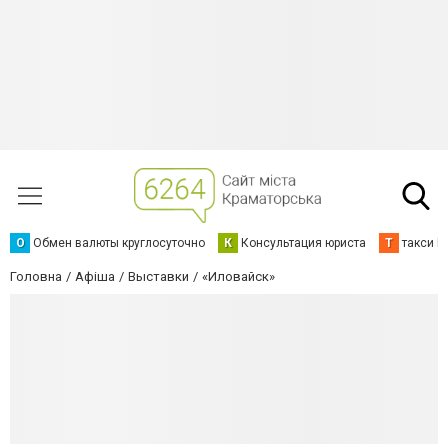
О
Обмен валюты круглосуточно
К
Консультация юриста
Т
такси К
Головна
Афіша
Выставки
«Иловайск»