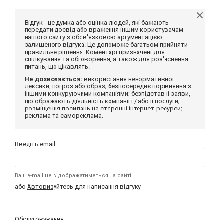
Відгук - це думка або оцінка людей, які бажають
передати досвід або враження іншим користувачам
нашого сайту з обов'язковою аргументацією
залишеного відгука. Це допоможе багатьом прийняти
правильне рішення. Коментарі призначені для
спілкування та обговорення, а також для роз'яснення
питань, що цікавлять.
Не дозволяється:
використання ненормативної
лексики, погроз або образ; безпосереднє порівняння з
іншими конкуруючими компаніями; безпідставні заяви,
що ображають діяльність компанії і / або її послуги;
розміщення посилань на сторонні інтернет-ресурси;
реклама та самореклама.
Введіть email:
Ваш e-mail не відображатиметься на сайті
або
Авторизуйтесь
для написання відгуку
Обслуговування