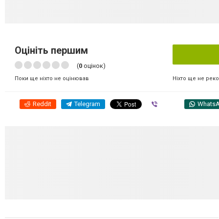
Оцініть першим
(
0
оцінок)
Ніхто ще не рек
Поки ще ніхто не оцінював
Reddit
Telegram
Viber
Whats