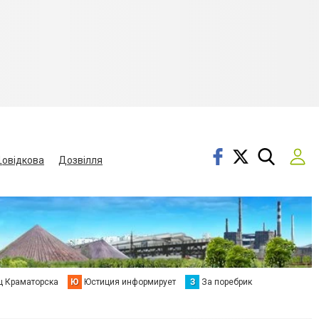
овідкова
Дозвілля
ц Краматорска
Ю
Юстиция информирует
З
За поребрик