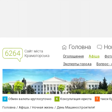
Головна
Но
Оголошення
Афіша
Фот
Эксперты города
Вопрос -
О
Обмен валюты круглосуточно
К
Консультация юриста
Т
такси К
Головна
Афіша
Ночная жизнь
День Машиностроителя!