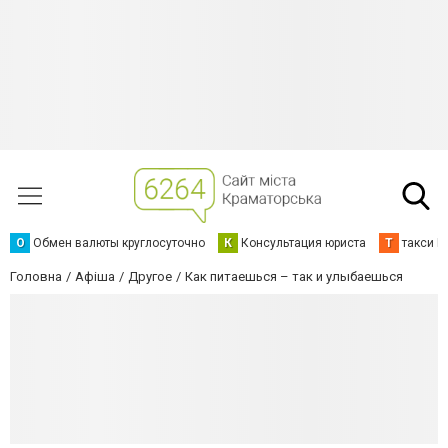
О
Обмен валюты круглосуточно
К
Консультация юриста
Т
такси К
Головна
Афіша
Другое
Как питаешься – так и улыбаешься