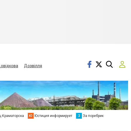
овідкова
Дозвілля
ц Краматорска
Ю
Юстиция информирует
З
За поребрик