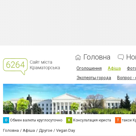
Головна
Но
Оголошення
Афіша
Фот
Эксперты города
Вопрос -
О
Обмен валюты круглосуточно
К
Консультация юриста
Т
такси К
Головна
Афіша
Другое
Vegan Day