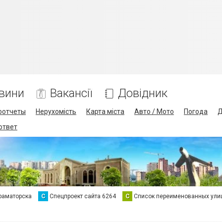
вини
Вакансії
Довідник
оотчеты
Нерухомість
Карта міста
Авто / Мото
Погода
Д
 ответ
раматорска
С
Спецпроект сайта 6264
С
Список переименованных ули