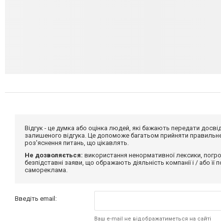
Відгук - це думка або оцінка людей, які бажають передати дос
залишеного відгука. Це допоможе багатьом прийняти правильне 
роз'яснення питань, що цікавлять.
Не дозволяється:
використання ненормативної лексики, погро
безпідставні заяви, що ображають діяльність компанії і / або її
самореклама.
Введіть email:
Ваш e-mail не відображатиметься на сайті