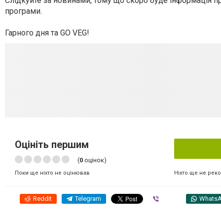
Слідкуйте за новинами, тому що скоро буде інформація про
програми.
Гарного дня та GO VEG!
Оцініть першим
(
0
оцінок)
Ніхто ще не рек
Поки ще ніхто не оцінював
Reddit
Telegram
Viber
Whats