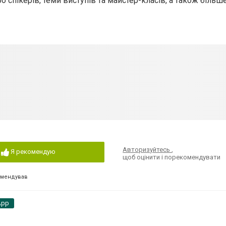
 спікерів, теми виступів та майстер-класів, а також більш
Авторизуйтесь
,
Я рекомендую
щоб оцінити і порекомендувати
омендував
App