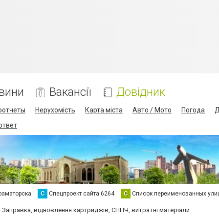
вини
Вакансії
Довідник
оотчеты
Нерухомість
Карта міста
Авто / Мото
Погода
Д
 ответ
раматорска
С
Спецпроект сайта 6264
С
Список переименованных ули
Заправка, відновлення картриджів, СНПЧ, витратні матеріали