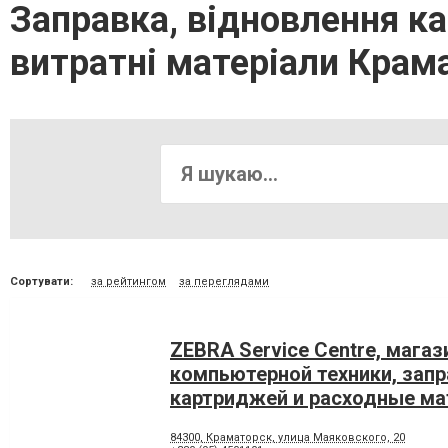
Заправка, відновлення к
витратні матеріали Крам
Сортувати:
за рейтингом
за переглядами
ZEBRA Service Centre, магаз
компьютерной техники, запр
картриджей и расходные ма
Краматорске
84300, Краматорск, улица Маяковского, 20