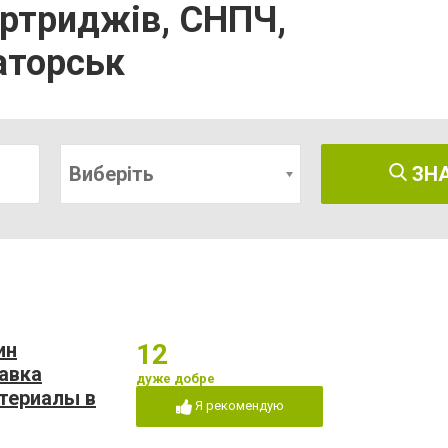
артриджів, СНПЧ,
аторськ
Виберіть
ЗН
ин
12
авка
дуже добре
териалы в
Я рекомендую