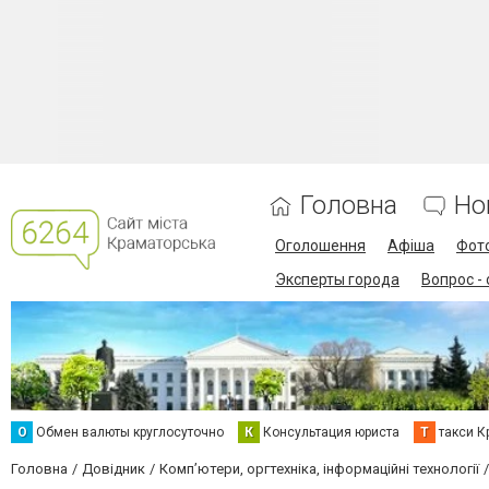
Головна
Но
Оголошення
Афіша
Фот
Эксперты города
Вопрос -
О
Обмен валюты круглосуточно
К
Консультация юриста
Т
такси К
Головна
Довідник
Комп’ютери, оргтехніка, інформаційні технології