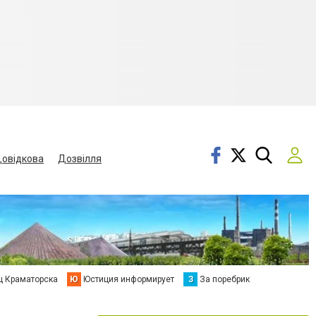
овідкова
Дозвілля
ц Краматорска
Ю
Юстиция информирует
З
За поребрик