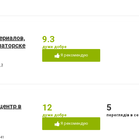
ериалов,
9.3
маторске
дуже добре
Я рекомендую
 3
центр в
12
5
дуже добре
переглядів в се
Я рекомендую
-41