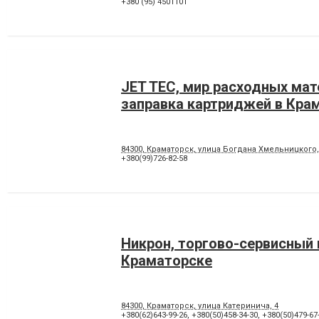
+380 (95) 4501101
JET TEC, мир расходных мат
заправка картриджей в Кра
84300, Краматорск, улица Богдана Хмельницкого,
+380(99)726-82-58
Никрон, торгово-сервисный 
Краматорске
84300, Краматорск, улица Катеринича, 4
+380(62)643-99-26
,
+380(50)458-34-30
,
+380(50)479-67