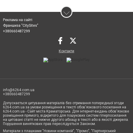
Реклама на сайті
Франшиза "CitySites"
+380660487299
Контакти
info@6264.com.ua
+380660487299
Допускається цитування матеріалів без отримання попередньої згоди
6264.com.ua за умови розміщення в тексті обов'язкового посилання на
6264.com.ua - Сайт міста Краматорська. Для інтернет-видань обов'язкове
розміщення прямого, відкритого для пошукових систем гіперпосилання
на цитовані статті не нижче другого абзацу в тексті або в якості джерела.
Порушення виняткових прав переслідується Законом.
Матеріали з плашками "Новини компаній", "Промо", "Партнерський