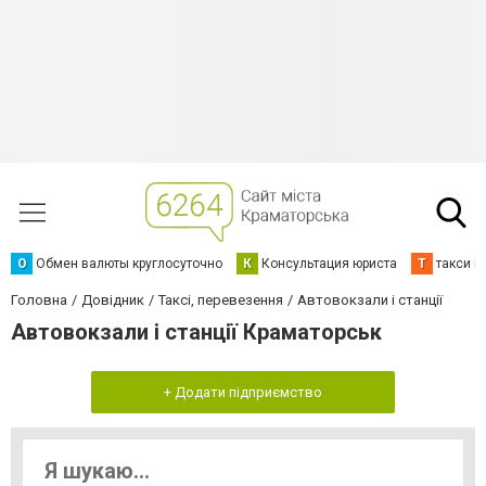
О
Обмен валюты круглосуточно
К
Консультация юриста
Т
такси К
Головна
Довідник
Таксі, перевезення
Автовокзали і станції
Автовокзали і станції Краматорськ
+ Додати підприємство