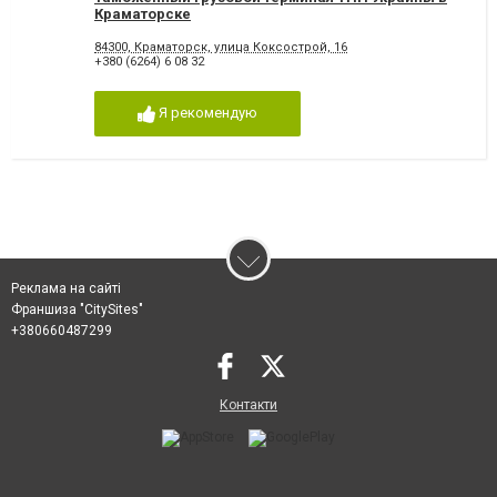
Краматорске
84300, Краматорск, улица Коксострой, 16
+380 (6264) 6 08 32
Я рекомендую
Реклама на сайті
Франшиза "CitySites"
+380660487299
Контакти