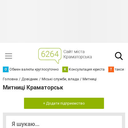
О
Обмен валюты круглосуточно
К
Консультация юриста
Т
такси К
Головна
Довідник
Міські служби, влада
Митниці
Митниці Краматорськ
+ Додати підприємство