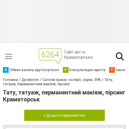
О
Обмен валюты круглосуточно
К
Консультация юриста
Т
такси К
Головна
Дозвілля
Салони краси, солярії, сауни, SPA
Тату,
татуаж, перманентний макіяж, пірсинг
Тату, татуаж, перманентний макіяж, пірсинг
Краматорськ
+ Додати підприємство