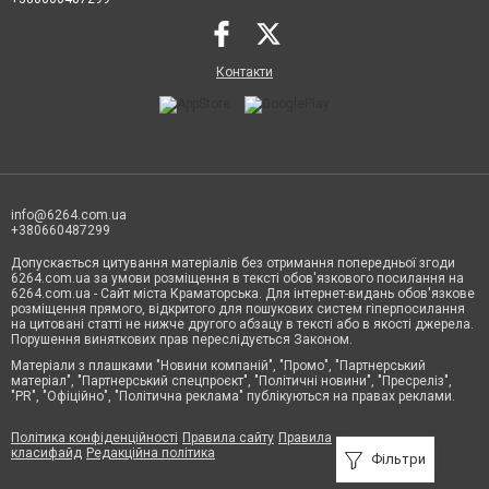
Контакти
info@6264.com.ua
+380660487299
Допускається цитування матеріалів без отримання попередньої згоди
6264.com.ua за умови розміщення в тексті обов'язкового посилання на
6264.com.ua - Сайт міста Краматорська. Для інтернет-видань обов'язкове
розміщення прямого, відкритого для пошукових систем гіперпосилання
на цитовані статті не нижче другого абзацу в тексті або в якості джерела.
Порушення виняткових прав переслідується Законом.
Матеріали з плашками "Новини компаній", "Промо", "Партнерський
матеріал", "Партнерський спецпроєкт", "Політичні новини", "Пресреліз",
"PR", "Офіційно", "Політична реклама" публікуються на правах реклами.
Політика конфіденційності
Правила сайту
Правила
класифайд
Редакційна політика
Фільтри