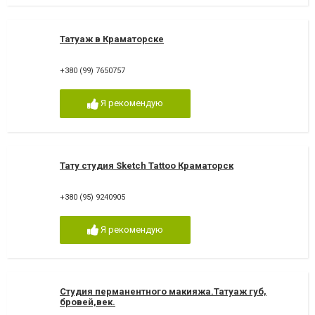
Татуаж в Краматорске
+380 (99) 7650757
Я рекомендую
Тату студия Sketch Tattoo Краматорск
+380 (95) 9240905
Я рекомендую
Студия перманентного макияжа.Татуаж губ,
бровей,век.