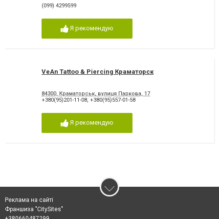
(099) 4299599
Я рекомендую
VeAn Tattoo & Piercing Краматорск
84300, Краматорськ, вулиця Паркова, 17
+380(95)201-11-08
,
+380(95)557-01-58
Я рекомендую
Реклама на сайті
Франшиза "CitySites"
+380660487299