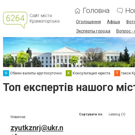
Головна
Но
Оголошення
Афіша
Фот
Эксперты города
Вопрос -
О
Обмен валюты круглосуточно
К
Консультация юриста
Т
такси К
Топ експертів нашого міс
Сортувати по:
catalog (1)
Новичок
zyutkznrj@ukr.n