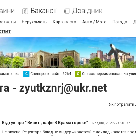
вини
Вакансії
Довідник
оотчеты
Нерухомість
Карта міста
Авто / Мото
Погода
Д
 ответ
раматорска
С
Спецпроект сайта 6264
С
Список переименованных ули
та -
zyutkznrj@ukr.net
Як потрапити 
Відгук про " Визит , кафе В Краматорске"
неділя, 20 січня 2019 р.
Не вкусно. Рецептура блюд не выдерживается(не докладываются прод