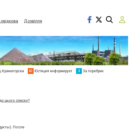
овідкова
Дозвілля
ц Краматорска
Ю
Юстиция информирует
З
За поребрик
до цього списку?
укты). После