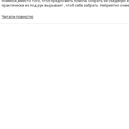
поминок,вместо того, чтоб предложить помочь собрать не съеденую е
практически из под рук вырывает , чтоб себе забрать. Неприятно очен
&quot;Визит&quot;путают с &quot;Традицей&quot;, В Традиции все супер
Читати повністю