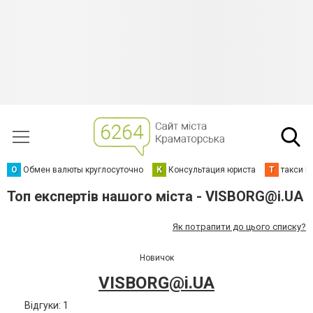
О
Обмен валюты круглосуточно
К
Консультация юриста
Т
такси К
Топ експертів нашого міста -
VISBORG@i.UA
Як потрапити до цього списку?
Новичок
VISBORG@i.UA
Відгуки: 1