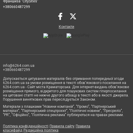
Франшиза "CitySites"
+380660487299
Контакти
info@6264.com.ua
+380660487299
Допускається цитування матеріалів без отримання попередньої згоди
6264.com.ua за умови розміщення в тексті обов'язкового посилання на
6264.com.ua - Сайт міста Краматорська. Для інтернет-видань обов'язкове
розміщення прямого, відкритого для пошукових систем гіперпосилання
на цитовані статті не нижче другого абзацу в тексті або в якості джерела.
Порушення виняткових прав переслідується Законом.
Матеріали з плашками "Новини компаній", "Промо", "Партнерський
матеріал", "Партнерський спецпроєкт", "Політичні новини", "Пресреліз",
"PR", "Офіційно", "Політична реклама" публікуються на правах реклами.
Політика конфіденційності
Правила сайту
Правила
класифайд
Редакційна політика