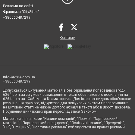
Реклама на сайті
Франшиза "CitySites"
+380660487299
Контакти
info@6264.com.ua
+380660487299
Допускається цитування матеріалів без отримання попередньої згоди
6264.com.ua за умови розміщення в тексті обов'язкового посилання на
6264.com.ua - Сайт міста Краматорська. Для інтернет-видань обов'язкове
розміщення прямого, відкритого для пошукових систем гіперпосилання
на цитовані статті не нижче другого абзацу в тексті або в якості джерела.
Порушення виняткових прав переслідується Законом.
Матеріали з плашками "Новини компаній", "Промо", "Партнерський
матеріал", "Партнерський спецпроєкт", "Політичні новини", "Пресреліз",
"PR", "Офіційно", "Політична реклама" публікуються на правах реклами.