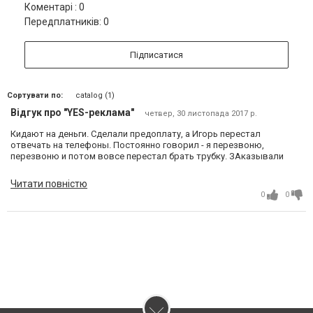
Коментарі : 0
Передплатників: 0
Підписатися
Сортувати по:
catalog (1)
Відгук про "YES-реклама"
четвер, 30 листопада 2017 р.
Кидают на деньги. Сделали предоплату, а Игорь перестал
отвечать на телефоны. Постоянно говорил - я перезвоню,
перезвоню и потом вовсе перестал брать трубку. ЗАказывали
наклейки аракал с поклейкой
Читати повністю
0
0