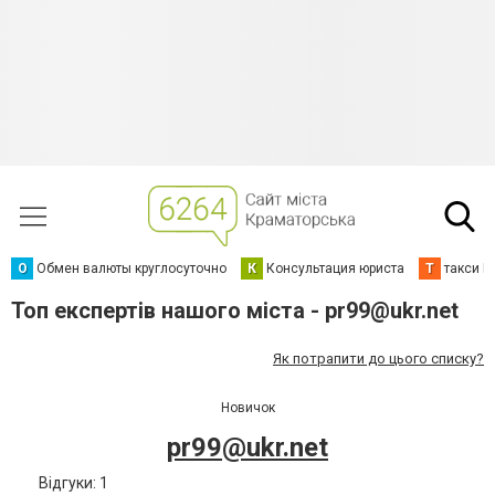
О
Обмен валюты круглосуточно
К
Консультация юриста
Т
такси К
Топ експертів нашого міста -
pr99@ukr.net
Як потрапити до цього списку?
Новичок
pr99@ukr.net
Відгуки: 1