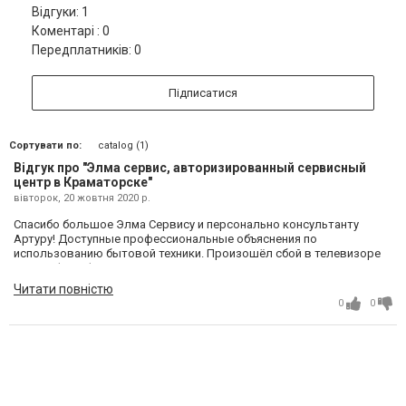
Відгуки: 1
Коментарі : 0
Передплатників: 0
Підписатися
Сортувати по:
catalog (1)
Відгук про "Элма сервис, авторизированный сервисный
центр в Краматорске"
вівторок, 20 жовтня 2020 р.
Спасибо большое Элма Сервису и персонально консультанту
Артуру! Доступные профессиональные объяснения по
использованию бытовой техники. Произошёл сбой в телевизоре
по телефону фактически помог исправить все за 5 минут.
Побольше бы таких квалифицированных работников. 👍. Ирина.
Читати повністю
Краматорск
0
0