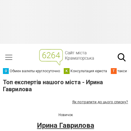
О
Обмен валюты круглосуточно
К
Консультация юриста
Т
такси К
Топ експертів нашого міста - Ирина
Гаврилова
Як потрапити до цього списку?
Новичок
Ирина Гаврилова