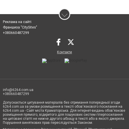
Реклама на сайті
Франшиза "CitySites"
+380660487299
Контакти
info@6264.com.ua
+380660487299
Допускається цитування матеріалів без отримання попередньої згоди
6264.com.ua за умови розміщення в тексті обов'язкового посилання на
6264.com.ua - Сайт міста Краматорська. Для інтернет-видань обов'язкове
розміщення прямого, відкритого для пошукових систем гіперпосилання
на цитовані статті не нижче другого абзацу в тексті або в якості джерела.
Порушення виняткових прав переслідується Законом.