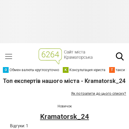
О
Обмен валюты круглосуточно
К
Консультация юриста
Т
такси К
Топ експертів нашого міста - Kramatorsk_24
Як потрапити до цього списку?
Новичок
Kramatorsk_24
Відгуки: 1