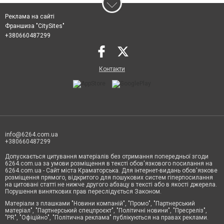
Реклама на сайті
Франшиза "CitySites"
+380660487299
Контакти
info@6264.com.ua
+380660487299
Допускається цитування матеріалів без отримання попередньої згоди
6264.com.ua за умови розміщення в тексті обов'язкового посилання на
6264.com.ua - Сайт міста Краматорська. Для інтернет-видань обов'язкове
розміщення прямого, відкритого для пошукових систем гіперпосилання
на цитовані статті не нижче другого абзацу в тексті або в якості джерела.
Порушення виняткових прав переслідується Законом.
Матеріали з плашками "Новини компаній", "Промо", "Партнерський
матеріал", "Партнерський спецпроєкт", "Політичні новини", "Пресреліз",
"PR", "Офіційно", "Політична реклама" публікуються на правах реклами.