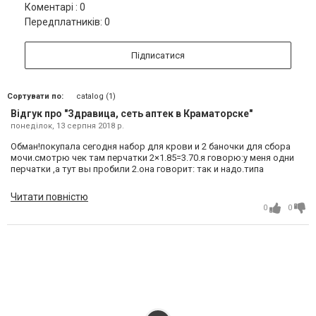
Коментарі : 0
Передплатників: 0
Підписатися
Сортувати по:
catalog (1)
Відгук про "Здравица, сеть аптек в Краматорске"
понеділок, 13 серпня 2018 р.
Обман!покупала сегодня набор для крови и 2 баночки для сбора
мочи.смотрю чек там перчатки 2×1.85=3.70.я говорю:у меня одни
перчатки ,а тут вы пробили 2.она говорит: так и надо.типа
перчатки одна штука стоят 3.70.при всем при этом везде до двух
грн.в наглую врет......
Читати повністю
0
0