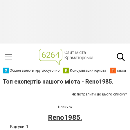
О
Обмен валюты круглосуточно
К
Консультация юриста
Т
такси К
Топ експертів нашого міста - Reno1985.
Як потрапити до цього списку?
Новичок
Reno1985.
Відгуки: 1