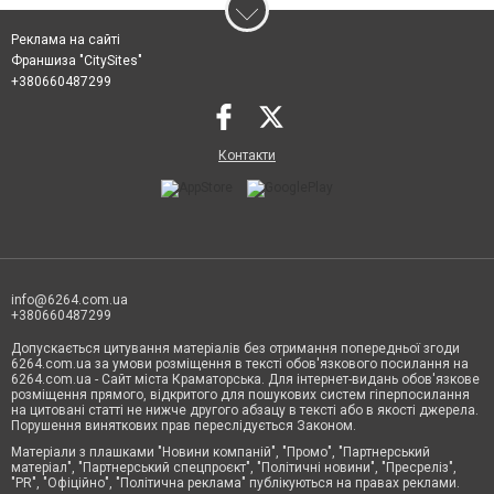
Реклама на сайті
Франшиза "CitySites"
+380660487299
Контакти
info@6264.com.ua
+380660487299
Допускається цитування матеріалів без отримання попередньої згоди
6264.com.ua за умови розміщення в тексті обов'язкового посилання на
6264.com.ua - Сайт міста Краматорська. Для інтернет-видань обов'язкове
розміщення прямого, відкритого для пошукових систем гіперпосилання
на цитовані статті не нижче другого абзацу в тексті або в якості джерела.
Порушення виняткових прав переслідується Законом.
Матеріали з плашками "Новини компаній", "Промо", "Партнерський
матеріал", "Партнерський спецпроєкт", "Політичні новини", "Пресреліз",
"PR", "Офіційно", "Політична реклама" публікуються на правах реклами.