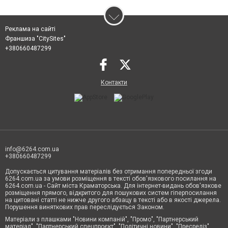
Реклама на сайті
Франшиза "CitySites"
+380660487299
Контакти
info@6264.com.ua
+380660487299
Допускається цитування матеріалів без отримання попередньої згоди
6264.com.ua за умови розміщення в тексті обов'язкового посилання на
6264.com.ua - Сайт міста Краматорська. Для інтернет-видань обов'язкове
розміщення прямого, відкритого для пошукових систем гіперпосилання
на цитовані статті не нижче другого абзацу в тексті або в якості джерела.
Порушення виняткових прав переслідується Законом.
Матеріали з плашками "Новини компаній", "Промо", "Партнерський
матеріал", "Партнерський спецпроєкт", "Політичні новини", "Пресреліз",