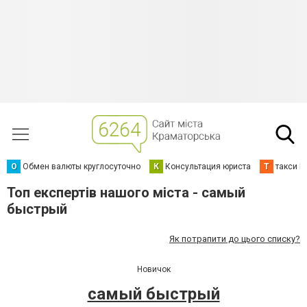
О
Обмен валюты круглосуточно
К
Консультация юриста
Т
такси К
Топ експертів нашого міста - самый
быстрый
Як потрапити до цього списку?
Новичок
самый быстрый