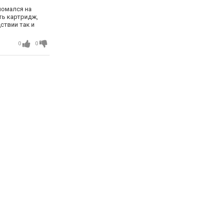
ломался на
ть картридж,
дствии так и
0
0