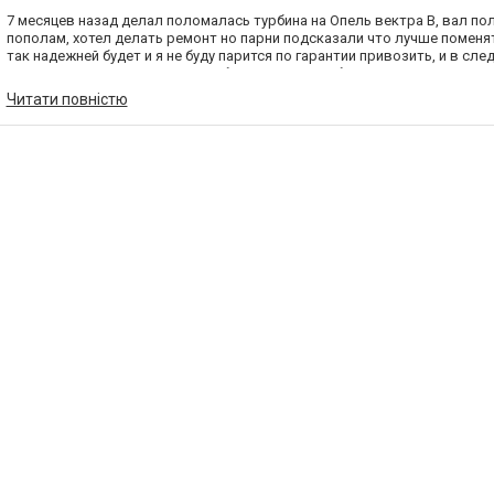
7 месяцев назад делал поломалась турбина на Опель вектра В, вал по
пополам, хотел делать ремонт но парни подсказали что лучше поменя
так надежней будет и я не буду парится по гарантии привозить, и в сле
произошло, езжу и никаких проблем, парни вам большой респект!
Читати повністю