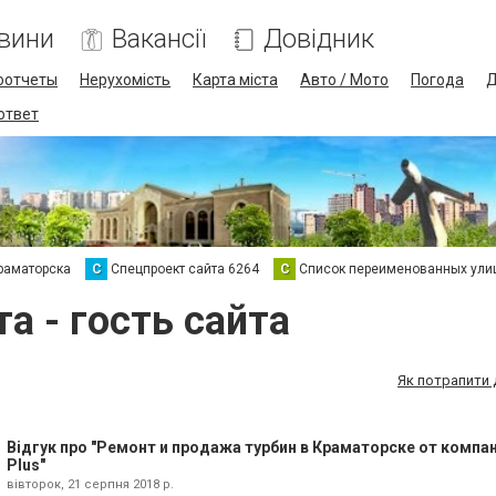
вини
Вакансії
Довідник
оотчеты
Нерухомість
Карта міста
Авто / Мото
Погода
Д
 ответ
раматорска
С
Спецпроект сайта 6264
С
Список переименованных ули
а - гость сайта
Як потрапити 
Відгук про "Ремонт и продажа турбин в Краматорске от компа
Plus"
вівторок, 21 серпня 2018 р.