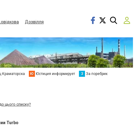
овідкова
Дозвілля
ц Краматорска
Ю
Юстиция информирует
З
За поребрик
до цього списку?
нии Turbo