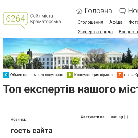
Головна
Но
Оголошення
Афіша
Фот
Эксперты города
Вопрос -
О
Обмен валюты круглосуточно
К
Консультация юриста
Т
такси К
Топ експертів нашого міст
Сортувати по:
catalog (1)
Новичок
гость сайта