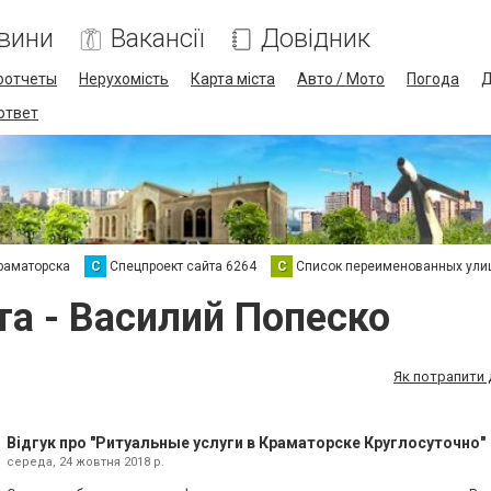
вини
Вакансії
Довідник
оотчеты
Нерухомість
Карта міста
Авто / Мото
Погода
Д
 ответ
раматорска
С
Спецпроект сайта 6264
С
Список переименованных ули
та - Василий Попеско
Як потрапити 
Відгук про "Ритуальные услуги в Краматорске Круглосуточно"
середа, 24 жовтня 2018 р.