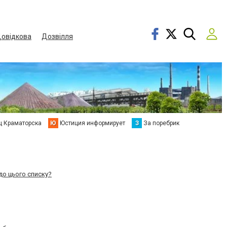
овідкова
Дозвілля
ц Краматорска
Ю
Юстиция информирует
З
За поребрик
до цього списку?