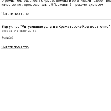
Огромная благодарность фирме за помощь в организации похорон. Вс
качественно и професионально!!! Парковая 51 - рекомендую всем
Читати повністю
Відгук про "Ритуальные услуги в Краматорске Круглосуточно"
середа, 24 жовтня 2018 р.
👍👍👍👍
Читати повністю