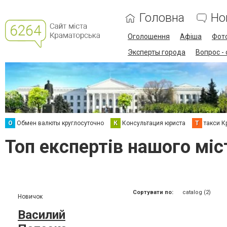
Головна
Но
Оголошення
Афіша
Фот
Эксперты города
Вопрос -
О
Обмен валюты круглосуточно
К
Консультация юриста
Т
такси К
Топ експертів нашого міс
Сортувати по:
catalog (2)
Новичок
Василий