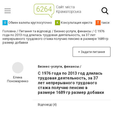
О
Обмен валюты круглосуточно
К
Консультация юриста
Т
такси К
Головна
Питання та відповіді
Бизнес-услуги, финансы
С 1976
года по 2013 год длилась трудовая деятельность, за 37 лет
непрерывного трудового стажа получаю пенсию в размере 1689 гр
размер добавки
+ Задати питання
Бизнес-услуги, финансы /
С 1976 года по 2013 год длилась
Елена
трудовая деятельность, за 37
Пономаренко
лет непрерывного трудового
стажа получаю пенсию в
размере 1689 гр размер добавки
Відповіді (4)