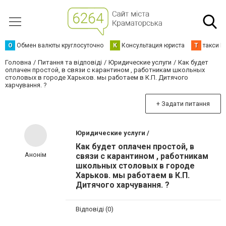
О
Обмен валюты круглосуточно
К
Консультация юриста
Т
такси К
Головна
Питання та відповіді
Юридические услуги
Как будет
оплачен простой, в связи с карантином , работникам школьных
столовых в городе Харьков. мы работаем в К.П. Дитячого
харчування. ?
+ Задати питання
Юридические услуги /
Как будет оплачен простой, в
Анонім
связи с карантином , работникам
школьных столовых в городе
Харьков. мы работаем в К.П.
Дитячого харчування. ?
Відповіді (0)