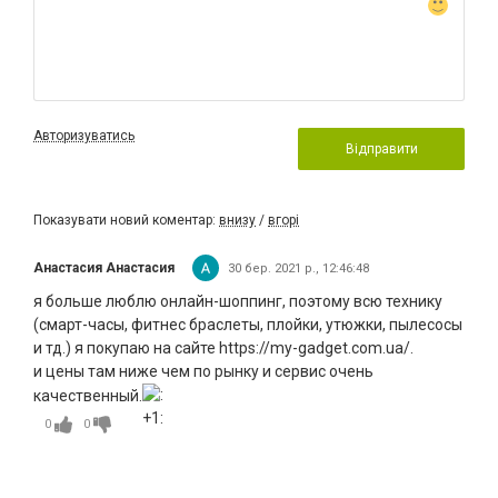
Авторизуватись
Відправити
Показувати новий коментар:
внизу
/
вгорі
Анастасия Анастасия
30 бер. 2021 р., 12:46:48
я больше люблю онлайн-шоппинг, поэтому всю технику
(смарт-часы, фитнес браслеты, плойки, утюжки, пылесосы
и тд.) я покупаю на сайте https://my-gadget.com.ua/.
и цены там ниже чем по рынку и сервис очень
качественный.
0
0