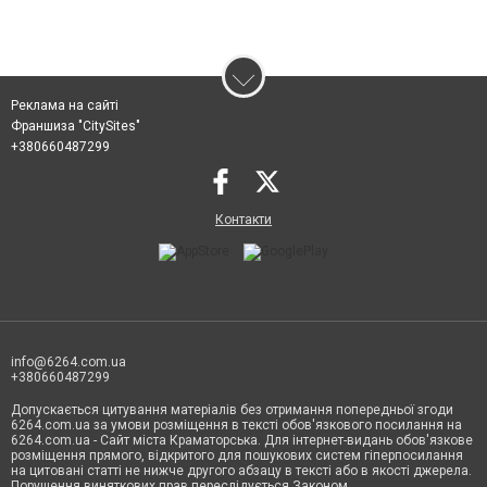
Реклама на сайті
Франшиза "CitySites"
+380660487299
Контакти
info@6264.com.ua
+380660487299
Допускається цитування матеріалів без отримання попередньої згоди
6264.com.ua за умови розміщення в тексті обов'язкового посилання на
6264.com.ua - Сайт міста Краматорська. Для інтернет-видань обов'язкове
розміщення прямого, відкритого для пошукових систем гіперпосилання
на цитовані статті не нижче другого абзацу в тексті або в якості джерела.
Порушення виняткових прав переслідується Законом.