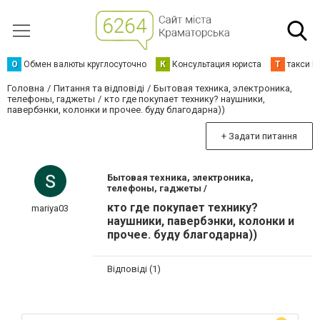
О
Обмен валюты круглосуточно
К
Консультация юриста
Т
такси К
Головна
Питання та відповіді
Бытовая техника, электроника,
телефоны, гаджеты
кто где покупает технику? наушники,
павербэнки, колонки и прочее. буду благодарна))
+ Задати питання
Бытовая техника, электроника,
телефоны, гаджеты /
кто где покупает технику?
mariya03
наушники, павербэнки, колонки и
прочее. буду благодарна))
Відповіді (1)