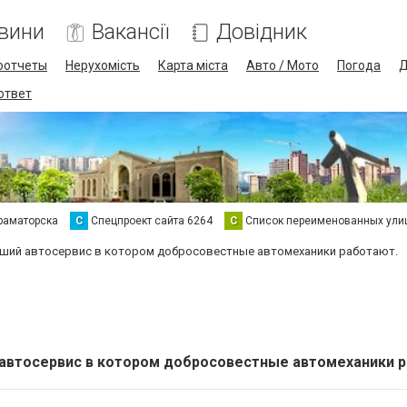
вини
Вакансії
Довідник
оотчеты
Нерухомість
Карта міста
Авто / Мото
Погода
Д
 ответ
раматорска
С
Спецпроект сайта 6264
С
Список переименованных ули
оший автосервис в котором добросовестные автомеханики работают.
 автосервис в котором добросовестные автомеханики 