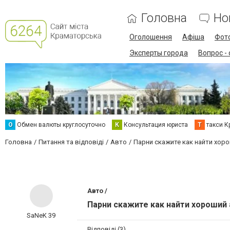
Головна
Но
Оголошення
Афіша
Фот
Эксперты города
Вопрос -
О
Обмен валюты круглосуточно
К
Консультация юриста
Т
такси К
Головна
Питання та відповіді
Авто
Парни скажите как найти хор
Авто /
Парни скажите как найти хороший
SaNeK 39
Відповіді (3)