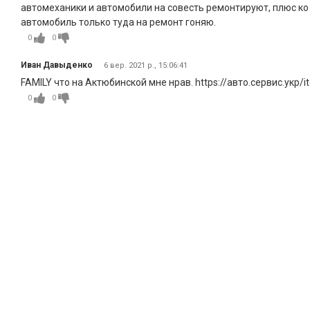
автомеханики и автомобили на совесть ремонтируют, плюс ко в
автомобиль только туда на ремонт гоняю.
0
0
Иван Давыденко
6 вер. 2021 р., 15:06:41
FAMILY что на Актюбинской мне нрав. https://авто.сервис.укр/i
0
0