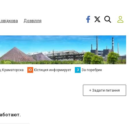
овідкова
Дозвілля
ц Краматорска
Ю
Юстиция информирует
З
За поребрик
+ Задати питання
работают.