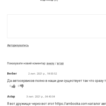
Авторизуватись
Показувати новий коментар:
внизу
/
вгорі
Berber
2 лип. 2021 р., 18:00:52
Да автосервисов полно в наши дни существует так что сразу т
0
0
Astap
3 лип. 2021 р., 04:40:04
Я вот дружище через вот этот https://ambooka.com каталог 