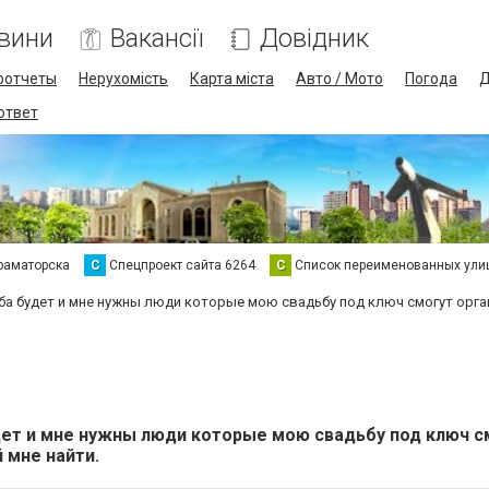
вини
Вакансії
Довідник
оотчеты
Нерухомість
Карта міста
Авто / Мото
Погода
Д
 ответ
раматорска
С
Спецпроект сайта 6264
С
Список переименованных ули
ба будет и мне нужны люди которые мою свадьбу под ключ смогут орган
дет и мне нужны люди которые мою свадьбу под ключ с
 мне найти.