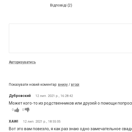
Відповіді (2)
Авторизуватись
Показувати новий коментар:
внизу
/
вгорі
Дубровский
12 лип. 2021 р., 16:28:42
Может кого-то из родственников или друзей о помощи попроси
0
0
XAWI
12 лип. 2021 р., 18:55:05
Вот это вам повезло, я как раз знаю одно замечательное свад