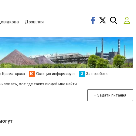
овідкова
Дозвілля
ц Краматорска
Ю
Юстиция информирует
З
За поребрик
изовать, вот где таких людей мне найти.
+ Задати питання
могут