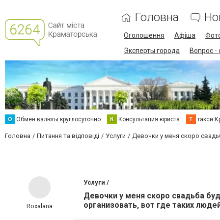
Головна
Но
Оголошення
Афіша
Фот
Эксперты города
Вопрос -
О
Обмен валюты круглосуточно
К
Консультация юриста
Т
такси К
Головна
Питання та відповіді
Услуги
Девочки у меня скоро свадь
Услуги /
Девочки у меня скоро свадьба бу
организовать, вот где таких людей
Roxalana