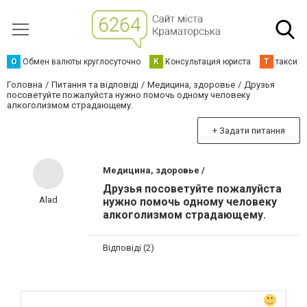
О
Обмен валюты круглосуточно
К
Консультация юриста
Т
такси К
Головна
Питання та відповіді
Медицина, здоровье
Друзья
посоветуйте пожалуйста нужно помочь одному человеку
алкоголизмом страдающему.
+ Задати питання
Медицина, здоровье /
Друзья посоветуйте пожалуйста
Alad
нужно помочь одному человеку
алкоголизмом страдающему.
Відповіді (2)