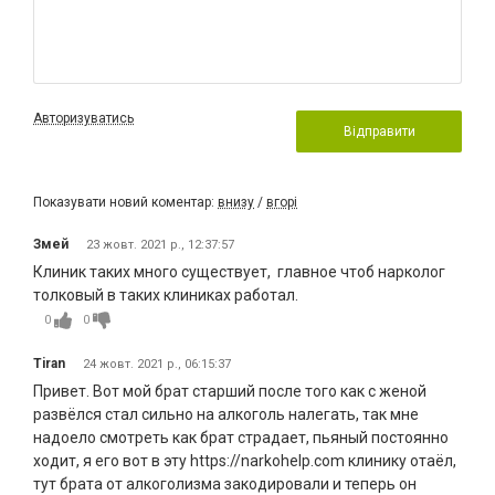
Авторизуватись
Відправити
Показувати новий коментар:
внизу
/
вгорі
Змей
23 жовт. 2021 р., 12:37:57
Клиник таких много существует, главное чтоб нарколог
толковый в таких клиниках работал.
0
0
Tiran
24 жовт. 2021 р., 06:15:37
Привет. Вот мой брат старший после того как с женой
развёлся стал сильно на алкоголь налегать, так мне
надоело смотреть как брат страдает, пьяный постоянно
ходит, я его вот в эту https://narkohelp.com клинику отаёл,
тут брата от алкоголизма закодировали и теперь он