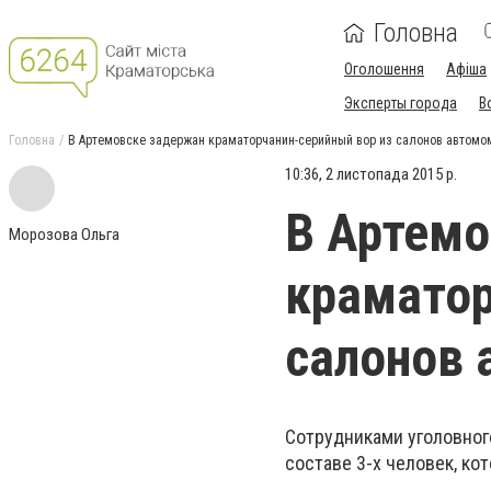
Головна
Оголошення
Афіша
Эксперты города
В
Головна
В Артемовске задержан краматорчанин-серийный вор из салонов автомо
10:36, 2 листопада 2015 р.
В Артемо
Морозова Ольга
краматор
салонов 
Сотрудниками уголовног
составе 3-х человек, к