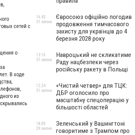
правила
в,
Євросоюз офіційно погодив
16:43
ного
31 липня
продовження тимчасового
говых сетей с
захисту для українців до 4
ы
березня 2028 року
щения о
Навроцький не скликатиме
13:16
31 липня
Раду нацбезпеки через
за
російську ракету в Польщі
ет. В ходе
ства,
«Чистий четвер» для ТЦК:
12:24
елефонов,
31 липня
ДБР оголосило про
дного из
масштабну спецоперацію у
вскрывались
більшості областей
Зеленський у Вашингтоні
18:00
29 липня
говоритиме з Трампом про