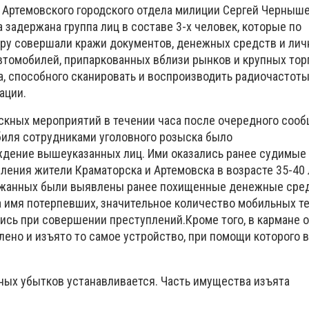
к Артемовского городского отдела милиции Сергей Черныше
задержана группа лиц в составе 3-х человек, которые по
ру совершали кражи документов, денежных средств и лич
втомобилей, припаркованных вблизи рынков и крупных тор
, способного сканировать и воспроизводить радиочастот
ации.
скных мероприятий в течении часа после очередного сооб
биля сотрудниками уголовного розыска было
дение вышеуказанных лиц. Ими оказались ранее судимые 
ения жители Краматорска и Артемовска в возрасте 35-40 л
ржанных были выявлены ранее похищенные денежные сред
 имя потерпевших, значительное количество мобильных т
ись при совершении преступлений.Кроме того, в кармане о
лено и изъято то самое устройство, при помощи которого 
ых убытков устанавливается. Часть имущества изъята