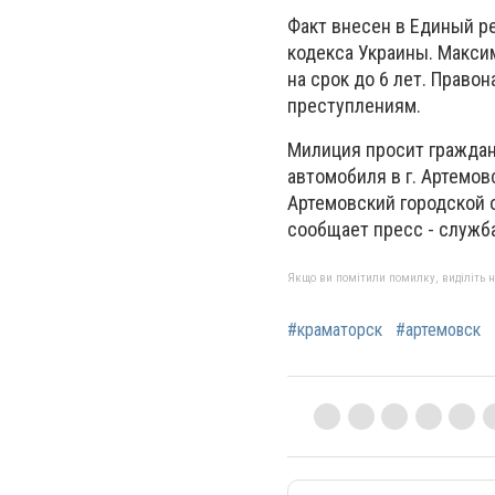
Факт внесен в Единый ре
кодекса Украины. Макси
на срок до 6 лет. Право
преступлениям.
Милиция просит граждан
автомобиля в г. Артемов
Артемовский городской о
сообщает пресс - служб
Якщо ви помітили помилку, виділіть нео
#краматорск
#артемовск