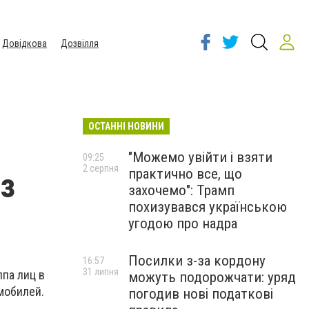
Довідкова
Дозвілля
ОСТАННІ НОВИНИ
"Можемо увійти і взяти
09:25
2 серпня
практично все, що
з
захочемо": Трамп
похизувався українською
угодою про надра
Посилки з-за кордону
16:57
31 липня
па лиц в
можуть подорожчати: уряд
мобилей.
погодив нові податкові