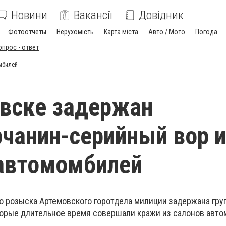
Новини
Вакансії
Довідник
Фотоотчеты
Нерухомість
Карта міста
Авто / Мото
Погода
опрос - ответ
мбилей
вске задержан
чанин-серийный вор и
автомомбилей
о розыска Артемовского горотдела милиции задержана груп
оторые длительное время совершали кражи из салонов авто