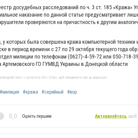
естр досудебных расследований по ч. 3 ст. 185 «Кража» У
мальное наказание по данной статье предусматривает ли
нарушители проверяются на причастность к другим аналог
, у которых была совершена кража компьютерной техники 
ске в период времени с 27 по 29 октября текущего года обр
тдел милиции по телефонам (0627)-4-59-72 или 050-718-39
а Артемовского ГО ГУМВД Украины в Донецкой области
бхідний текст і натисніть Ctrl + Enter, щоб повідомити про це редакцію
#милиция
#кража
#серийный
#вор
0,0
Оцініть першим
Авторизуйтесь
, щоб