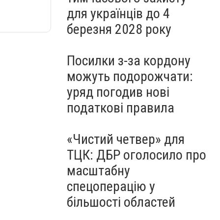
для українців до 4
березня 2028 року
Посилки з-за кордону
можуть подорожчати:
уряд погодив нові
податкові правила
«Чистий четвер» для
ТЦК: ДБР оголосило про
масштабну
спецоперацію у
більшості областей