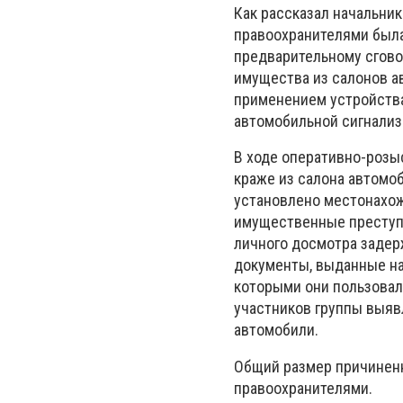
Как рассказал начальни
правоохранителями была 
предварительному сгово
имущества из салонов а
применением устройства
автомобильной сигнализ
В ходе оперативно-розы
краже из салона автомо
установлено местонахож
имущественные преступл
личного досмотра заде
документы, выданные на
которыми они пользовал
участников группы выяв
автомобили.
Общий размер причиненн
правоохранителями.