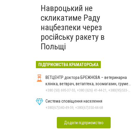
Навроцький не
скликатиме Раду
нацбезпеки через
російську ракету в
Польщі
ПІДПРИЄМСТВА КРАМАТОРСЬКА
ВЕТЦЕНТР доктора БРЕЖНЄВА – ветеринарна
клініка, ветврач, ветаптека, зоомагазин, грумер,
стрижки.
+380 (50) 695-37-55, +380 (626) 41-44-21, +380(95)533-90-03
Система сповіщення населення
+380(67)340-49-59, +380(67)350-44-68
Додати підприємство