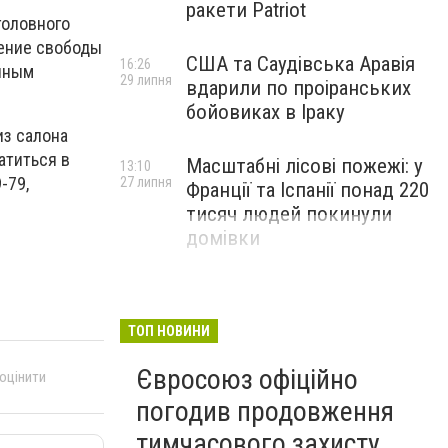
ракети Patriot
головного
шение свободы
США та Саудівська Аравія
16:26
ичным
29 липня
вдарили по проіранських
бойовиках в Іраку
из салона
атиться в
Масштабні лісові пожежі: у
13:10
-79,
27 липня
Франції та Іспанії понад 220
тисяч людей покинули
домівки
ТОП НОВИНИ
Євросоюз офіційно
 оцінити
погодив продовження
тимчасового захисту